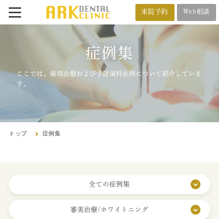
来院予約
Web相談
番町オフィス
メール相談
症例集
BANCHO OFFICE
オンライン相談
03-5212-4618
ここでは、歯周治療および予防歯科症例について紹介していま
す。
市ヶ谷オフィス
ICHIGAYA OFFICE
トップ
症例集
03-3222-4618
トップ
全ての症例集
審美治療/ホワイトニング
クリニック紹介