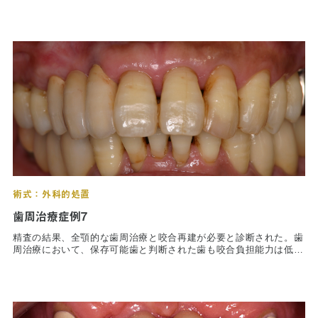
（27）は保存不可能（抜歯）であった。また、右上臼歯部（17-
また、著しい歯列不正が口腔清掃状況に悪影響を及ぼしているた
14）および右下臼歯部（46-44）にはエムドゲインを応用した再生
め、全顎的な歯列矯正を行った。
訪問診療とは
療法を行い、その他についても全顎的歯周外科手術を行った。
術後写真は、術後3年の状態であるが歯周組織の状態は安定してい
る。
歯科用CT
顎関節症とは
特殊義歯とは
症例集
術式：外科的処置
費用について
歯周治療症例7
マイクロスコープ歯科治療
精査の結果、全顎的な歯周治療と咬合再建が必要と診断された。歯
周治療において、保存可能歯と判断された歯も咬合負担能力は低下
歯周外科治療（再生療法）
していることが多く、残存歯の永続的な咬合参加を可能にするに
は、欠損部の咬合負担をいかに残存歯に分散させるかが重要な要素
といえる。
かぶせもの、詰め物
本症例では，臼歯部の確実なバーティカルストップを得ることによ
り前歯部のフレアアウトを改善。また、保存された残存歯の負担を