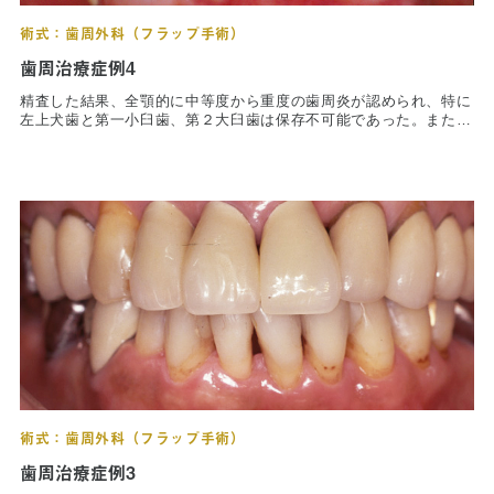
術式：歯周外科（フラップ手術）
歯周治療症例4
精査した結果、全顎的に中等度から重度の歯周炎が認められ、特に
左上犬歯と第一小臼歯、第２大臼歯は保存不可能であった。また、
左上大臼歯も保存には適さないと判断したが、抜去してしまうと義
歯の装着を余儀なくされるため、近心頬側根のみ抜去を行った。臼
歯部は外科を行っている。術後写真は、術後３年の状態であるが歯
周組織の状態は安定している。
術式：歯周外科（フラップ手術）
歯周治療症例3