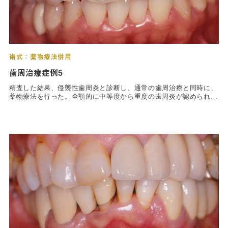
術式：薬物療法併用
歯周治療症例5
精査した結果、侵襲性歯周炎と診断し、通常の歯周治療と同時に、
薬物療法を行った。全顎的に中等度から重度の歯周炎が認められた
が、右下第二小臼歯のみの抜去に留める事ができた。写真下段は、
抜去された第二小臼歯である。多量の歯石が認められるのが分か
る。本症例も家族性を認めた。