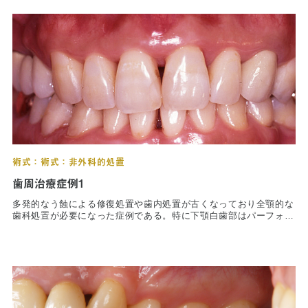
術式：術式：非外科的処置
歯周治療症例1
多発的なう蝕による修復処置や歯内処置が古くなっており全顎的な
歯科処置が必要になった症例である。特に下顎白歯部はパーフォレ
ーションなどが目立ち、予後としては疑問を残さざるを得ない処置
となったが、歯周処置としては非外科的処置とした。
歯周基本治療として、口腔衛生指導、スケーリング＆ルートプレー
ニング、う蝕処置、歯内処置を行い、特に下顎左側大臼歯部の２本
には髄床底付近にパーフォレーションが認められたため、両根管処
置の後、アマルガムにて穿孔部を閉鎖。築造の後、金属冠（白金加
金）を作製した。同じようにインレーも全て白金加金で作製し、上