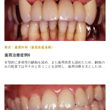
インプラント
軽減させるために積極的にインプラント治療を適応させた。
歯周治療において、ダメージを受け咬合負担能力が低下した残存歯
を保護するという観点から、インプラント治療は非常に有効な欠損
ホワイトニング
補綴と考える。全顎的な歯内・歯周・補綴治療を行うことで、予知
性の高い治療を行うことができた。
顎関節治療
歯科用CT撮影
歯列矯正
術式：歯周外科（歯冠長延長術）
歯周治療症例6
全顎的に多発性の齲蝕を認め、また歯周疾患も認めたため、齲蝕の
みの処置では不十分と言うことを説明し、歯周治療を主とした治療
を行った。精査の結果、上顎中側切歯は保存不可能なため抜歯。全
顎的な歯周外科手術により残存歯は良好に保つことができた。縁下
カリエスのため歯冠長延長術（クラウンレングスニング）を行って
いる。