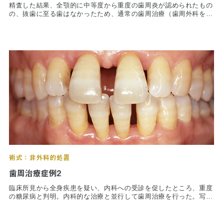
精査した結果、全顎的に中等度から重度の歯周炎が認められたもの
の、抜歯に至る歯はなかったため、通常の歯周治療（歯周外科を含
む）を立案。
全顎的な歯周治療に伴い、補綴、う蝕、歯内処置を行った。臼歯部
は全て外科処置を行っている。
術後は３年目の写真であるが、歯周組織の状態は安定している。
術式：非外科的処置
歯周治療症例2
臨床所見から全身疾患を疑い、内科への受診を促したところ、重度
の糖尿病と判明。内科的な治療と並行して歯周治療を行った。写真
は上部が術前、下部が術後で、メインテナンスに入り５年目の状態
である。前歯部の歯間離開までの治療は希望していないためそのま
まである。