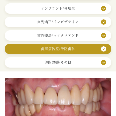
インプラント/骨増生
診療メニュー
当院の治療方針と、運営する各医院のご紹介
コンセプト
歯列矯正/インビザライン
スタッフ紹介
審美治療/ホワイトニング
歯内療法/マイクロエンド
新しい審美歯科
番町オフィス
こんな症状が出たら
歯周病治療/予防歯科
医院紹介
ホワイトニング
症例集
アクセス
症例集
訪問診療/その他
サポート
市ヶ谷オフィス
インプラント/骨増生
医院紹介
インプラント/骨増生
採用情報
アクセス
治療の流れ、当院でのポイント
よくある質問