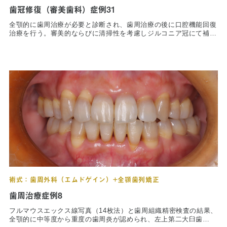
当院の治療のポイント
歯冠修復（審美歯科）症例31
全顎的に歯周治療が必要と診断され、歯周治療の後に口腔機能回復
歯内療法後の補綴治療
治療を行う。審美的ならびに清掃性を考慮しジルコニア冠にて補綴
を行うこととした。
症例集
歯周病治療/予防歯科
歯周病治療とは
ペリオドンタルメディスン
再生療法とは
予防歯科とは
術式：歯周外科（エムドゲイン）+全顎歯列矯正
症例集
歯周治療症例8
フルマウスエックス線写真（14枚法）と歯周組織精密検査の結果、
全顎的に中等度から重度の歯周炎が認められ、左上第二大臼歯
訪問診療/その他