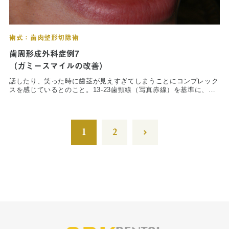
術式：歯肉整形切除術
歯周形成外科症例7
（ガミースマイルの改善）
話したり、笑った時に歯茎が見えすぎてしまうことにコンプレック
スを感じているとのこと。13-23歯頸線（写真赤線）を基準に、上
顎６前歯の辺縁歯肉を切除。術後10か月で若干の後戻りは見られる
ものの、生理学的に正常な歯肉ラインを保てている。
1
2