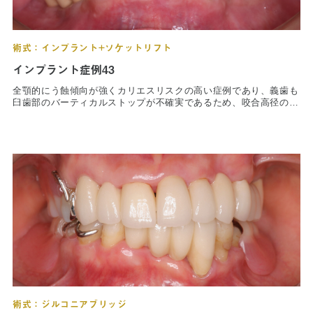
症例集
術式：インプラント+ソケットリフト
歯列矯正/インビザライン
インプラント症例43
矯正治療とは？
全顎的にう蝕傾向が強くカリエスリスクの高い症例であり、義歯も
臼歯部のバーティカルストップが不確実であるため、咬合高径の低
下を認めた。欠損部位ならびに予後不良歯の抜歯後の補綴は、イン
治療の手順
プラント治療を希望されたため、全顎的な咬合挙上を含めた咬合の
再構築を行う治療計画を立案。インプラント治療により確実なバー
ティカルストップを獲得し、咬合挙上した対合関係は維持されてい
インビザライン・システムとは
る。治療前は軟食系の食べ物しか食べられなかったが、現在では通
常食となり、健康増進とQOLの向上を図ることができた。
治療費
症例集
歯内療法/マイクロエンド
歯内療法とは
術式：ジルコニアブリッジ