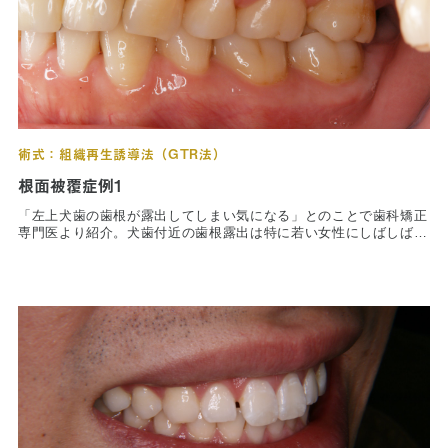
顎右側のブリッジと無髄歯であった上顎左側犬歯は陶材焼付鋳造冠
にて補綴を行った。
術前写真は1994年、術後写真は術後3年が経過した1999年に撮影さ
れたものである。現在も半年に１度のメインテナンスに通ってお
り、状態は安定している。
術式：組織再生誘導法（GTR法）
根面被覆症例1
「左上犬歯の歯根が露出してしまい気になる」とのことで歯科矯正
専門医より紹介。犬歯付近の歯根露出は特に若い女性にしばしば認
められる審美障害である。女性の犬歯付近の歯肉と歯槽骨は、男性
に比べ薄く、また口腔衛生状態を過度に気にしやすく歯根露出は出
現しやすい。
根面被覆の方法は様々だが、通常の歯肉移植術では審美的に問題が
残ることが多くまた、経時的な後戻りが多いとされるため、本症例
では非吸収性の遮断膜（ゴアテックスＴＲメンブレン）を設置し
て、より理想的な根面被覆を確立した。術後15年の状態でも、ほぼ
100%の根面被覆がされており、歯肉の形態や色も良好で、後戻り
の徴候も見られない。