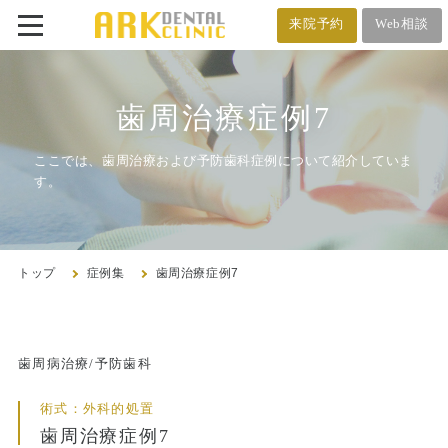
来院予約
Web相談
番町オフィス
メール相談
歯周治療症例7
BANCHO OFFICE
オンライン相談
03-5212-4618
ここでは、歯周治療および予防歯科症例について紹介していま
す。
市ヶ谷オフィス
ICHIGAYA OFFICE
トップ
症例集
歯周治療症例7
03-3222-4618
トップ
歯周病治療/予防歯科
術式：外科的処置
クリニック紹介
歯周治療症例7