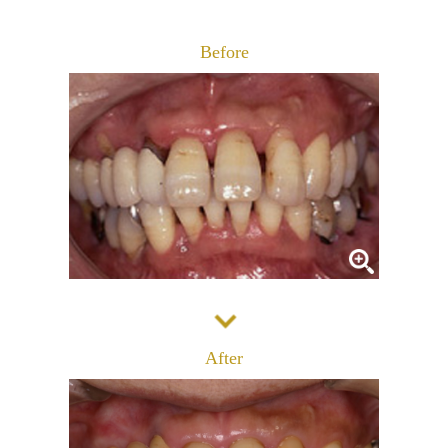
診療メニュー
当院の治療方針と、運営する各医院のご紹介
Before
コンセプト
スタッフ紹介
審美治療/ホワイトニング
新しい審美歯科
番町オフィス
こんな症状が出たら
医院紹介
ホワイトニング
症例集
アクセス
症例集
サポート
市ヶ谷オフィス
インプラント/骨増生
医院紹介
インプラント/骨増生
採用情報
After
アクセス
治療の流れ、当院でのポイント
よくある質問