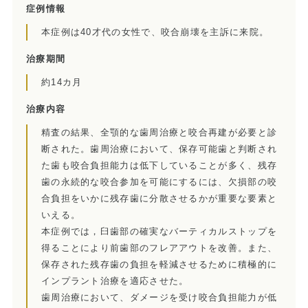
症例情報
歯内療法後の補綴治療
本症例は40才代の女性で、咬合崩壊を主訴に来院。
症例集
治療期間
約14カ月
歯周病治療/予防歯科
治療内容
歯周病治療とは
精査の結果、全顎的な歯周治療と咬合再建が必要と診
断された。歯周治療において、保存可能歯と判断され
ペリオドンタルメディスン
た歯も咬合負担能力は低下していることが多く、残存
歯の永続的な咬合参加を可能にするには、欠損部の咬
再生療法とは
合負担をいかに残存歯に分散させるかが重要な要素と
いえる。
予防歯科とは
本症例では，臼歯部の確実なバーティカルストップを
得ることにより前歯部のフレアアウトを改善。また、
症例集
保存された残存歯の負担を軽減させるために積極的に
インプラント治療を適応させた。
訪問診療/その他
歯周治療において、ダメージを受け咬合負担能力が低