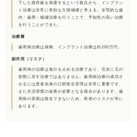
下した残存歯を保護するという観点から、インプラン
訪問診療とは
ト治療は非常に有効な欠損補綴と考える。全顎的な歯
内・歯周・補綴治療を行うことで、予知性の高い治療
歯科用CT
を行うことができた。
顎関節症とは
治療費
歯周病治療は保険、インプラント治療は約200万円。
特殊義歯とは
副作用
（リスク）
症例集
歯周病の治療は進行を止める治療であり、完全に元の
状態に戻す治療ではありません。歯周病治療の成功さ
費用について
せるには患者自身の口腔衛生管理は非常に重要です。
マイクロスコープ歯科治療
また生活習慣の改善が必要となる場合があります。歯
周病の原因は除去できないため、再発のリスクが常に
歯周外科治療（再生療法）
あります。
かぶせもの、詰め物
インプラント