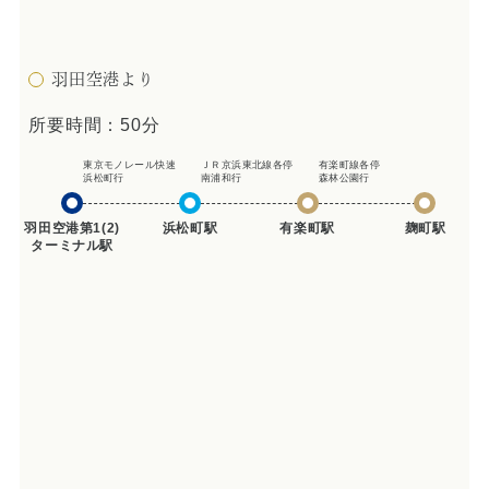
羽田空港より
所要時間：50分
東京モノレール快速
ＪＲ京浜東北線各停
有楽町線各停
浜松町行
南浦和行
森林公園行
羽田空港第1(2)
浜松町駅
有楽町駅
麹町駅
ターミナル駅