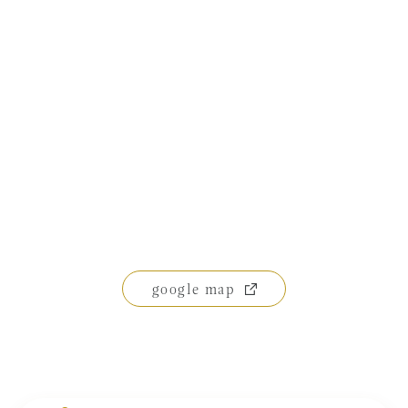
診療メニュー
当院の治療方針と、運営する各医院のご紹介
コンセプト
スタッフ紹介
審美治療/ホワイトニング
新しい審美歯科
番町オフィス
こんな症状が出たら
医院紹介
ホワイトニング
症例集
アクセス
症例集
サポート
市ヶ谷オフィス
インプラント/骨増生
google map
医院紹介
インプラント/骨増生
採用情報
アクセス
治療の流れ、当院でのポイント
よくある質問