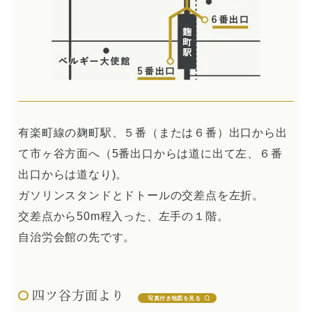
インプラント
ホワイトニング
顎関節治療
歯科用CT撮影
歯列矯正
有楽町線の麹町駅、５番（または６番）出口から出
て市ヶ谷方面へ（5番出口からは道に出て左、６番
出口からは道なり)。
ガソリンスタンドとドトールの交差点を左折。
交差点から50m程入った、左手の１階。
自治労会館の先です。
四ツ谷方面より
写真付き地図を見る