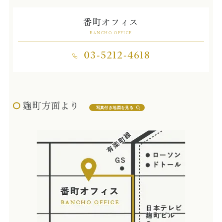
訪問診療とは
番町オフィス
BANCHO OFFICE
歯科用CT
03-5212-4618
顎関節症とは
特殊義歯とは
麹町方面より
症例集
写真付き地図を見る
費用について
マイクロスコープ歯科治療
歯周外科治療（再生療法）
かぶせもの、詰め物