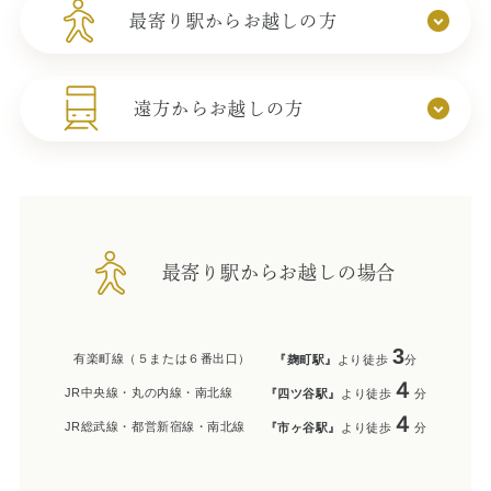
最寄り駅からお越しの方
症例集
歯列矯正/インビザライン
遠方からお越しの方
矯正治療とは？
治療の手順
インビザライン・システムとは
最寄り駅からお越しの場合
治療費
症例集
3
有楽町線（５または６番出口）
『麹町駅』
より徒歩
分
４
JR中央線・丸の内線・南北線
『四ツ谷駅』
より徒歩
分
歯内療法/マイクロエンド
４
JR総武線・都営新宿線・南北線
『市ヶ谷駅』
より徒歩
分
歯内療法とは