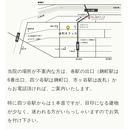
当院の治療のポイント
歯内療法後の補綴治療
症例集
歯周病治療/予防歯科
歯周病治療とは
ペリオドンタルメディスン
当院の場所が不案内な方は、各駅の出口（麹町駅は
6番出口、四ツ谷駅は麹町口、市ヶ谷駅は改札）か
再生療法とは
らお電話頂ければ、ご案内いたします。
予防歯科とは
特に四ツ谷駅からは１本道ですが、目印になる建物
症例集
が少なく、迷われる方がいらっしゃいますのでお気
を付け下さい。
訪問診療/その他