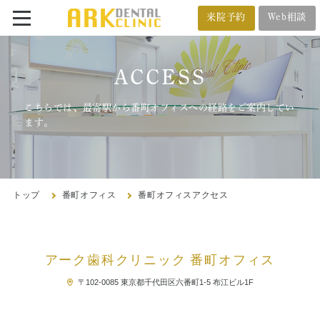
来院予約
Web相談
番町オフィス
メール相談
ACCESS
BANCHO OFFICE
オンライン相談
03-5212-4618
こちらでは、最寄駅から番町オフィスへの経路をご案内してい
ます。
市ヶ谷オフィス
ICHIGAYA OFFICE
トップ
番町オフィス
番町オフィスアクセス
03-3222-4618
アーク歯科クリニック 番町オフィス
トップ
〒102-0085 東京都千代田区六番町1-5 布江ビル1F
クリニック紹介