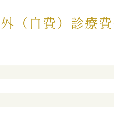
CT
歯周外科治療（再生療法
症とは
かぶせもの、詰め物
険外（自費）診療費
歯とは
インプラント
ホワイトニング
顎関節治療
歯科用CT撮影
歯列矯正