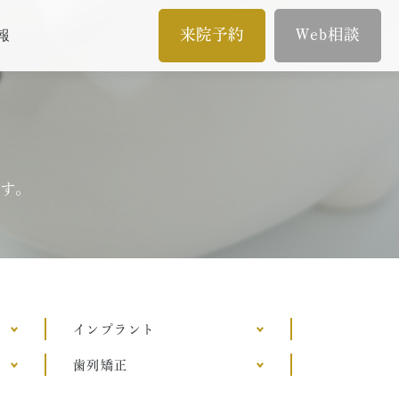
来院予約
Web相談
報
メール相談
イン
歯内療法/マイクロエンド
オンライン相談
歯内療法とは
ます。
当院の治療のポイント
ムとは
歯内療法後の補綴治療
症例集
インプラント
歯列矯正
療