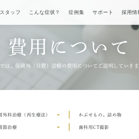
スタッフ
こんな症状？
症例集
サポート
採用情
費用について
インプラント/骨増生
歯列矯正/インビザラ
番町オフィス
市ヶ谷オフィス
ラント/骨増生
矯正治療とは？
介
医院紹介
では、保険外（自費）診療の費用についてご説明していき
流れ、当院でのポイント
治療の手順
ス
アクセス
る質問
インビザライン・システ
治療費
症例集
周外科治療（再生療法）
かぶせもの、詰め物
訪問診療/その他
費用について
関節治療
歯科用CT撮影
療とは
マイクロスコープ歯科治