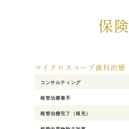
ペリオドンタルメディスン
歯科用
再生療法とは
顎関節
保
予防歯科とは
特殊義
症例集
症例集
マイクロスコープ歯科治療
コンサルティング
根管治療着手
根管治療完了（根充）