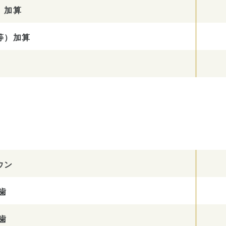
）加算
等）加算
ウン
歯
歯