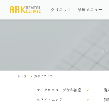
クリニック
診療メニュー
当院の治療方針と、運営する各医院のご紹介
審美治療/ホワイトニング
コンセプト
新しい審美歯科
インプ
医院紹
ここ
ホワイトニング
治療の
アクセ
症例集
よくあ
症例集
トップ
費用について
マイクロスコープ歯科治療
歯
歯周病治療/予防歯科
ホワイトニング
顎
歯周病治療とは
訪問診