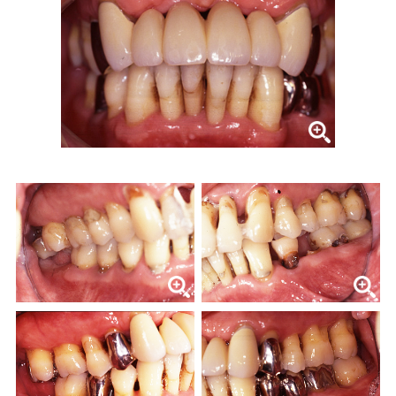
症例集
歯列矯正/インビザライン
矯正治療とは？
治療の手順
インビザライン・システムとは
治療費
症例集
歯内療法/マイクロエンド
歯内療法とは