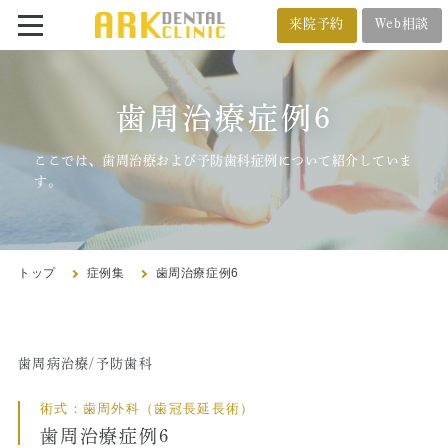
来院予約
Web相談
番町オフィス
メール相談
歯周治療症例6
BANCHO OFFICE
オンライン相談
03-5212-4618
ここでは、歯周治療および予防歯科症例について紹介していま
す。
市ヶ谷オフィス
ICHIGAYA OFFICE
トップ
症例集
歯周治療症例6
03-3222-4618
歯周病治療/予防歯科
トップ
術式：歯周外科（歯冠長延長術）
クリニック紹介
歯周治療症例6