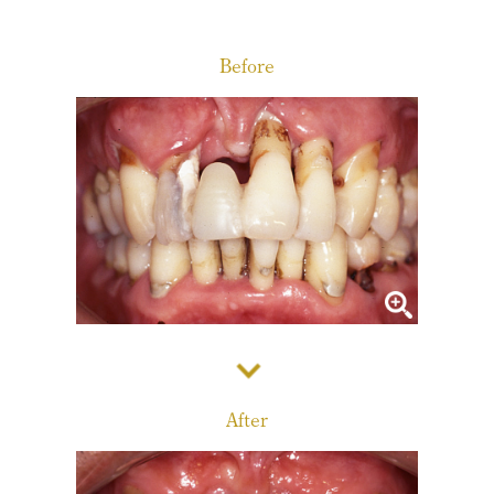
診療メニュー
当院の治療方針と、運営する各医院のご紹介
Before
コンセプト
スタッフ紹介
審美治療/ホワイトニング
新しい審美歯科
番町オフィス
こんな症状が出たら
医院紹介
ホワイトニング
症例集
アクセス
症例集
サポート
市ヶ谷オフィス
インプラント/骨増生
医院紹介
インプラント/骨増生
採用情報
After
アクセス
治療の流れ、当院でのポイント
よくある質問