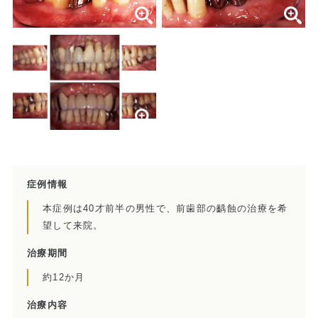
当院の治療のポイント
歯内療法後の補綴治療
症例集
歯周病治療/予防歯科
歯周病治療とは
ペリオドンタルメディスン
症例情報
再生療法とは
本症例は40才前半の男性で、前歯部の齲蝕の治療を希
望して来院。
予防歯科とは
治療期間
症例集
約12か月
治療内容
訪問診療/その他