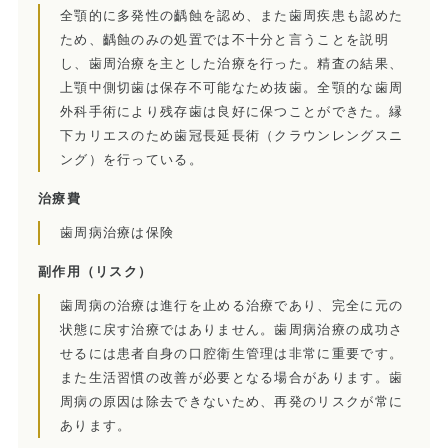
全顎的に多発性の齲蝕を認め、また歯周疾患も認めた
訪問診療とは
ため、齲蝕のみの処置では不十分と言うことを説明
し、歯周治療を主とした治療を行った。精査の結果、
歯科用CT
上顎中側切歯は保存不可能なため抜歯。全顎的な歯周
外科手術により残存歯は良好に保つことができた。縁
顎関節症とは
下カリエスのため歯冠長延長術（クラウンレングスニ
ング）を行っている。
特殊義歯とは
治療費
症例集
歯周病治療は保険
副作用
（リスク）
費用について
歯周病の治療は進行を止める治療であり、完全に元の
マイクロスコープ歯科治療
状態に戻す治療ではありません。歯周病治療の成功さ
せるには患者自身の口腔衛生管理は非常に重要です。
歯周外科治療（再生療法）
また生活習慣の改善が必要となる場合があります。歯
周病の原因は除去できないため、再発のリスクが常に
かぶせもの、詰め物
あります。