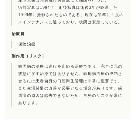
左側犬歯は陶材焼付鋳造冠にて補綴を行った。
インプラント
術前写真は1994年、術後写真は術後3年が経過した
ホワイトニング
1999年に撮影されたものである。現在も半年に１度の
メインテナンスに通っており、状態は安定している。
顎関節治療
治療費
歯科用CT撮影
保険治療
副作用
（リスク）
歯列矯正
歯周病の治療は進行を止める治療であり、完全に元の
状態に戻す治療ではありません。歯周病治療の成功さ
せるには患者自身の口腔衛生管理は非常に重要です。
また生活習慣の改善が必要となる場合があります。歯
周病の原因は除去できないため、再発のリスクが常に
あります。