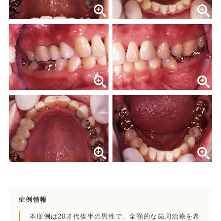
当院の治療のポイント
歯内療法後の補綴治療
症例集
歯周病治療/予防歯科
歯周病治療とは
ペリオドンタルメディスン
再生療法とは
予防歯科とは
症例集
症例情報
本症例は20才代後半の男性で、全顎的な歯周治療を希
訪問診療/その他