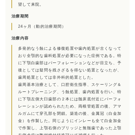
望して来院。
訪問診療とは
治療期間
歯科用CT
24ヶ月（動的治療期間）
顎関節症とは
治療内容
多発的なう蝕による修復処置や歯内処置が古くなって
特殊義歯とは
おり全顎的な歯科処置が必要になった症例である。特
に下顎白歯部はパーフォレーションなどが目立ち、予
症例集
後としては疑問を残さざるを得ない処置となったが、
歯周処置としては非外科的処置とした。
費用について
歯周基本治療として、口腔衛生指導、スケーリング＆
ルートプレーニング、う蝕処置、歯内処置を行い、特
マイクロスコープ歯科治療
に下顎左側大臼歯部の２本には髄床底付近にパーフォ
レーションが認められたため、両根管処置の後、アマ
歯周外科治療（再生療法）
ルガムにて穿孔部を閉鎖。築造の後、金属冠（白金加
金）を作製した。同じようにインレーも全て白金加金
かぶせもの、詰め物
で作製し、上顎右側のブリッジと無髄歯であった上顎