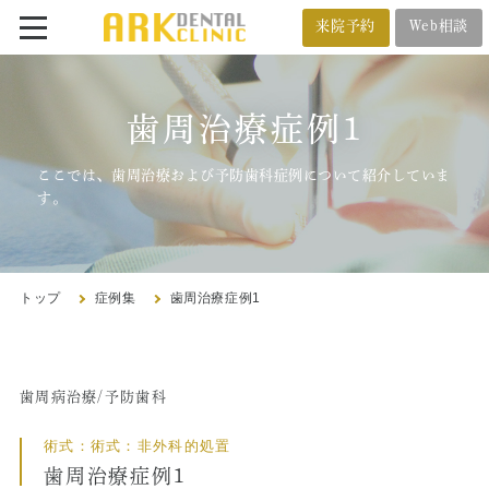
来院予約
Web相談
番町オフィス
メール相談
歯周治療症例1
BANCHO OFFICE
オンライン相談
03-5212-4618
ここでは、歯周治療および予防歯科症例について紹介していま
す。
市ヶ谷オフィス
ICHIGAYA OFFICE
トップ
症例集
歯周治療症例1
03-3222-4618
歯周病治療/予防歯科
トップ
術式：術式：非外科的処置
クリニック紹介
歯周治療症例1