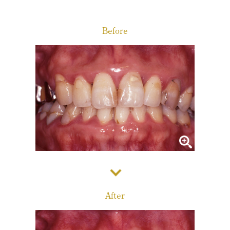
診療メニュー
当院の治療方針と、運営する各医院のご紹介
Before
コンセプト
スタッフ紹介
審美治療/ホワイトニング
新しい審美歯科
番町オフィス
こんな症状が出たら
医院紹介
ホワイトニング
症例集
アクセス
症例集
サポート
市ヶ谷オフィス
インプラント/骨増生
医院紹介
インプラント/骨増生
採用情報
After
アクセス
治療の流れ、当院でのポイント
よくある質問