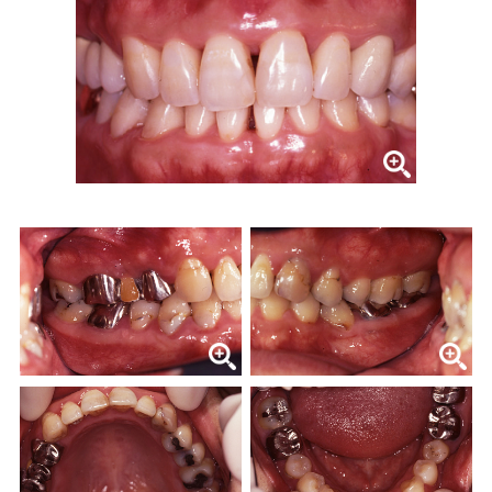
症例集
歯列矯正/インビザライン
矯正治療とは？
治療の手順
インビザライン・システムとは
治療費
症例集
歯内療法/マイクロエンド
歯内療法とは