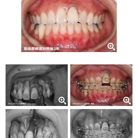
症例集
歯列矯正/インビザライン
矯正治療とは？
治療の手順
インビザライン・システムとは
治療費
症例集
歯内療法/マイクロエンド
歯内療法とは
当院の治療のポイント