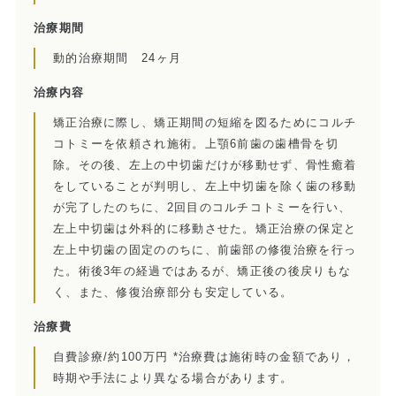
訪問診療とは
治療期間
歯科用CT
動的治療期間 24ヶ月
治療内容
顎関節症とは
矯正治療に際し、矯正期間の短縮を図るためにコルチ
特殊義歯とは
コトミーを依頼され施術。上顎6前歯の歯槽骨を切
除。その後、左上の中切歯だけが移動せず、骨性癒着
症例集
をしていることが判明し、左上中切歯を除く歯の移動
が完了したのちに、2回目のコルチコトミーを行い、
左上中切歯は外科的に移動させた。矯正治療の保定と
費用について
左上中切歯の固定ののちに、前歯部の修復治療を行っ
マイクロスコープ歯科治療
た。術後3年の経過ではあるが、矯正後の後戻りもな
く、また、修復治療部分も安定している。
歯周外科治療（再生療法）
治療費
かぶせもの、詰め物
自費診療/約100万円 *治療費は施術時の金額であり，
時期や手法により異なる場合があります。
インプラント