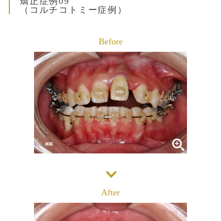
矯正症例09
（コルチコトミー症例）
診療メニュー
当院の治療方針と、運営する各医院のご紹介
コンセプト
Before
スタッフ紹介
審美治療/ホワイトニング
新しい審美歯科
番町オフィス
こんな症状が出たら
医院紹介
ホワイトニング
症例集
アクセス
症例集
サポート
市ヶ谷オフィス
インプラント/骨増生
医院紹介
インプラント/骨増生
採用情報
アクセス
治療の流れ、当院でのポイント
After
よくある質問