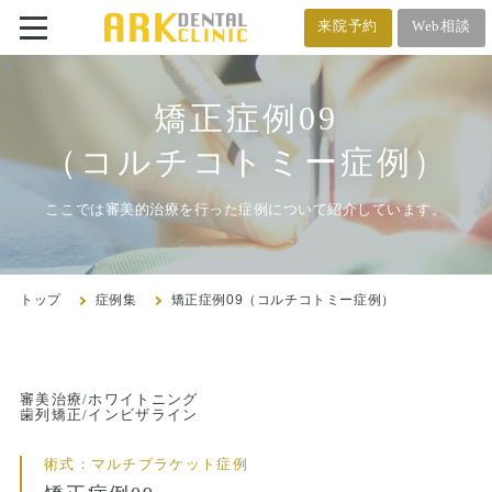
来院予約
Web相談
番町オフィス
メール相談
矯正症例09
BANCHO OFFICE
オンライン相談
（コルチコトミー症例）
03-5212-4618
ここでは審美的治療を行った症例について紹介しています。
市ヶ谷オフィス
ICHIGAYA OFFICE
トップ
症例集
矯正症例09（コルチコトミー症例）
03-3222-4618
トップ
審美治療/ホワイトニング
歯列矯正/インビザライン
クリニック紹介
術式：マルチブラケット症例