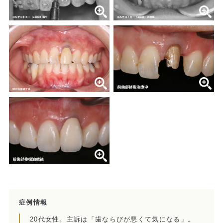
歯内療法後の補綴治療
症例集
歯周病治療/予防歯科
歯周病治療とは
ペリオドンタルメディスン
再生療法とは
予防歯科とは
症例集
症例情報
訪問診療/その他
20代女性。主訴は「歯ならびが悪くて気になる」。