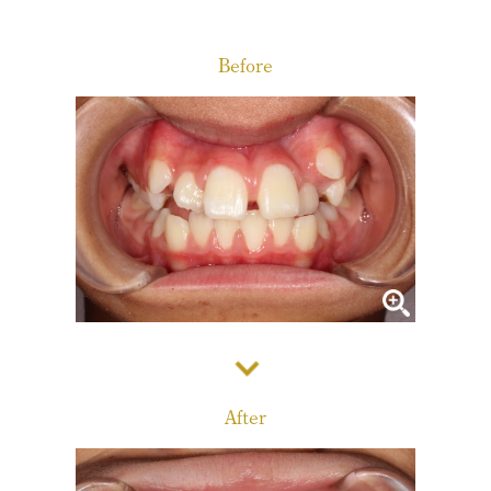
診療メニュー
当院の治療方針と、運営する各医院のご紹介
Before
コンセプト
スタッフ紹介
審美治療/ホワイトニング
新しい審美歯科
番町オフィス
こんな症状が出たら
医院紹介
ホワイトニング
症例集
アクセス
症例集
サポート
市ヶ谷オフィス
インプラント/骨増生
医院紹介
インプラント/骨増生
採用情報
After
アクセス
治療の流れ、当院でのポイント
よくある質問