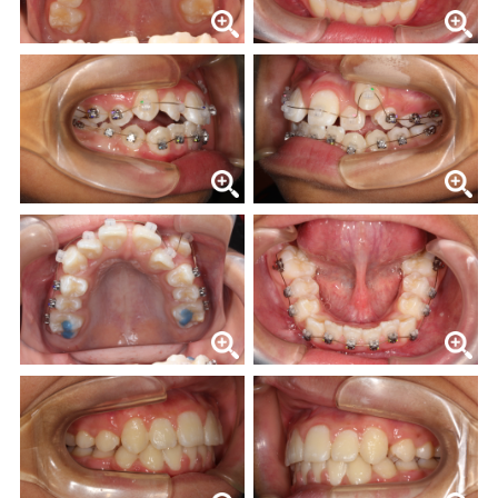
当院の治療のポイント
歯内療法後の補綴治療
症例集
歯周病治療/予防歯科
歯周病治療とは
ペリオドンタルメディスン
再生療法とは
予防歯科とは
症例集
訪問診療/その他