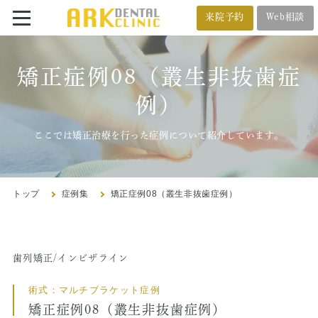
来院予約
Web相談
番町オフィス
メール相談
矯正症例08（叢生非抜歯症
BANCHO OFFICE
オンライン相談
例）
03-5212-4618
ここでは矯正治療を行った症例について紹介しています。
市ヶ谷オフィス
ICHIGAYA OFFICE
トップ
症例集
矯正症例08（叢生非抜歯症例）
03-3222-4618
歯列矯正/インビザライン
トップ
術式：マルチブラケット症例
クリニック紹介
矯正症例08（叢生非抜歯症例）