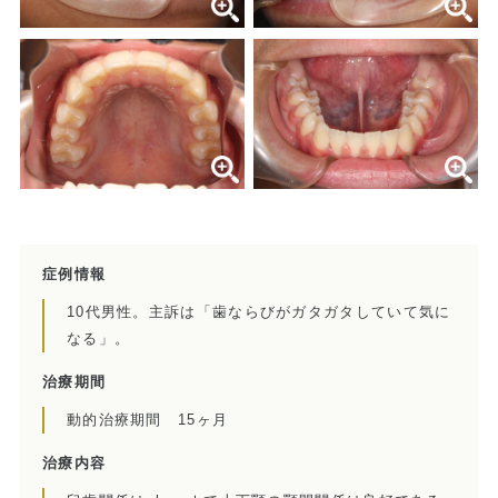
訪問診療とは
歯科用CT
顎関節症とは
特殊義歯とは
症例集
症例情報
費用について
10代男性。主訴は「歯ならびがガタガタしていて気に
なる」。
マイクロスコープ歯科治療
治療期間
歯周外科治療（再生療法）
動的治療期間 15ヶ月
かぶせもの、詰め物
治療内容