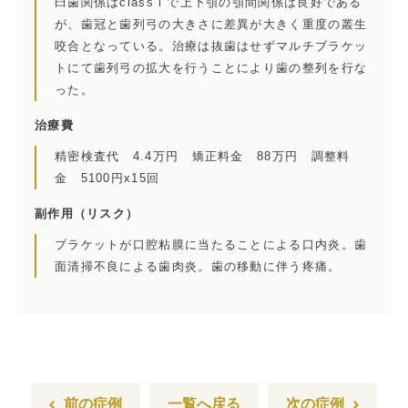
インプラント
臼歯関係はclassⅠで上下顎の顎間関係は良好である
が、歯冠と歯列弓の大きさに差異が大きく重度の叢生
ホワイトニング
咬合となっている。治療は抜歯はせずマルチブラケッ
トにて歯列弓の拡大を行うことにより歯の整列を行な
顎関節治療
った。
治療費
歯科用CT撮影
精密検査代 4.4万円 矯正料金 88万円 調整料
歯列矯正
金 5100円x15回
副作用
（リスク）
ブラケットが口腔粘膜に当たることによる口内炎。歯
面清掃不良による歯肉炎。歯の移動に伴う疼痛。
前の症例
一覧へ戻る
次の症例