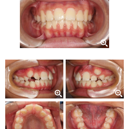
症例集
歯列矯正/インビザライン
矯正治療とは？
治療の手順
インビザライン・システムとは
治療費
症例集
歯内療法/マイクロエンド
歯内療法とは