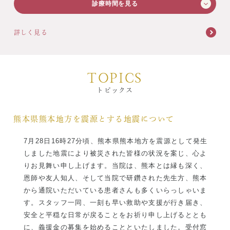
診療時間を見る
症例集
月
火
水
木
金
土
日/祝
詳しく見る
9:30-13:00
歯列矯正/インビザライン
(15:00~)
14:00-17:30
矯正治療とは？
17:30-19:30
TOPICS
治療の手順
トピックス
最終受付は終了30分前です。医院研修のため臨時の休診時間・休診日を設け
させていただくことがありますので、ご了承下さい。
インビザライン・システムとは
熊本県熊本地方を震源とする地震について
治療費
7月28日16時27分頃、熊本県熊本地方を震源として発生
しました地震により被災された皆様の状況を案じ、心よ
症例集
りお見舞い申し上げます。当院は、熊本とは縁も深く、
恩師や友人知人、そして当院で研鑽された先生方、熊本
歯内療法/マイクロエンド
から通院いただいている患者さんも多くいらっしゃいま
す。スタッフ一同、一刻も早い救助や支援が行き届き、
歯内療法とは
安全と平穏な日常が戻ることをお祈り申し上げるととも
に、義援金の募集を始めることといたしました。受付窓