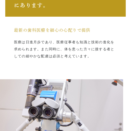
ンプラントは
にあります。
でも、軟組織
4618）の上，ご来院ください。
とんど見られ
【番町オフィス】
にはインプラ
5/21 (水)
間の軟組織は
本症例では歯
9:00-17:30 休診（電話応対のみ）
最新の歯科医療を細心の心配りで提供
保存され審美
17:30-19:30 急患対応
な状態が維持
5/22(木)
医療は日進月歩であり、医療従事者も知識と技術の進化を
9:00-20:00 休診（電話応対のみ）
求められます。また同時に、体を患った方々に接する者と
5/23(金)
しての細やかな配慮は必須と考えています。
9:00-18:00 休診（電話応対のみ）
5/24(土)
9:00-14:00 休診（電話応対のみ）
14:00-17:30 急患対応
5/25(日)
10:00-19:00 休診（電話応対のみ）
5/26(月)
9:00-17:30 休診（電話応対のみ）
17:30-19:00 急患対応