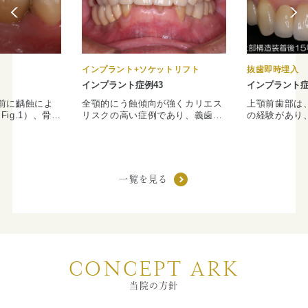
谷オフィスで診療を行います。
ご迷惑お掛け致しますが、ご理解とご協力のほどどうぞ
よろしくお願いいたします。
インプラント+ソケットリフト
抜歯即時埋入
お盆の時期の診療体制について
インプラント症例43
インプラント症
前に齲蝕によ
全顎的にう蝕傾向が強くカリエス
上顎前歯部は
番町オフィスならびに市ヶ谷オフィスのお盆の時期は通
ig.1）、骨幅
リスクの高い症例であり、義歯も
の経験があり
常通りに診療致します。（2023.7.28）
ig.2）が、
臼歯部のバーティカルストップが
歯根形態が著
幅は７mm程度
不確実であるため、咬合高径の低
（Figs.3a
番町オフ
市ヶ谷オフ
常のインプラン
下を認めた。欠損部位ならびに予
列不正（叢生
ィス
ィス
た。術後、頬舌
後不良歯の抜歯後の補綴は、イン
果、上顎前歯
量も確保され
プラント治療を希望されたため、
こしている。
8月 9日
一覧を見る
通常診療
通常診療
的な上部構造体が
全顎的な咬合挙上を含めた咬合の
は矯正専門医
（土）
4）。本症例のよ
再構築を行う治療計画を立案。イ
サイザル（4
が齲蝕である場
ンプラント治療により確実なバー
善（Figs.2
8月10日
通常診療
休診
が少なく、ま
ティカルストップを獲得し、咬合
両中切歯を保
（日）
若いことからイ
挙上した対合関係は維持されてい
歯とし、審美
8月11日
適な症例と思わ
る。治療前は軟食系の食べ物しか
の観点から、
休診
休診
な恵まれた（施
食べられなかったが、現在では通
る抜歯即時イ
（月）
CONCEPT ARK
スは稀である。
常食となり、健康増進とQOLの向
を行った（Fi
8月12日
上を図ることができた。
スは歯肉を剥
通常診療
通常診療
当院の方針
あるが、本術
（火）
時にインプラ
8月13日