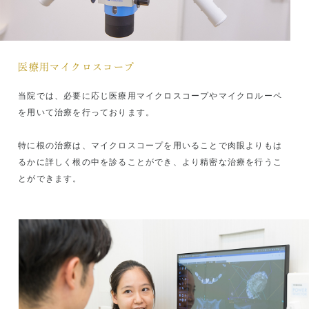
【市ヶ谷オフィス】
学会参加期間中はすべて休診となります。電話応対や急
患対応は番町オフィスで承ります。
医療用マイクロスコープ
臨床研修歯科医師募集サイト更新
当院では、必要に応じ医療用マイクロスコープやマイクロルーペ
アーク歯科クリニック臨床研修歯科医師募集サイトを更
を用いて治療を行っております。
新いたしました。
2026年度（2026年4月1日‐2027年3月31日）臨床研修
特に根の治療は、マイクロスコープを用いることで肉眼よりもは
歯科医師募集概要
るかに詳しく根の中を診ることができ、より精密な治療を行うこ
募集人員 計4名
とができます。
応募開始 2025年4月1日（火）
推薦締切 2025年6月30日（月）必着
一般締切 2025年8月16日（土）必着
詳しくは
募集要項
をご覧ください。
(2025.3.31)
唾液検査「SillHa」