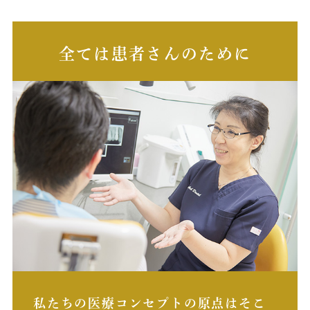
には非常に有
通常診療
通常診療
（水）
肉を剥離しな
正確に把握す
8月14日
的なX線像の
通常診療
通常診療
（木）
全ては患者さんのために
が、通常の埋
のロスを最小
8月15日
通常診療
通常診療
るため、審美
（金）
い。また、術
8月16日
めて少ないた
通常診療
通常診療
ない方法であ
（土）
ンプラントシ
8月17日
法でもある。
通常診療
休診
る、ブローネ
（日）
式（エキスタ
では極めて困
学会参加における休診のお知らせ
ストラやアン
接合方式（イ
ト）で可能と
2025年5月21日（水）～2025年5月26日（月）は，学
た、同じ内部
会参加のため休診とさせていただいており，休診期間中
ベルのセレクト
分がバットジ
は電話対応（番町オフィス）のみとなります。ご不便と
は、同じく歯
ご迷惑をおかけいたしますが何卒ご容赦頂きたくお願い
く、不向きと
申し上げます。
果、上下顎前
に審美性を改
なお、番町オフィスでは期間中の一部時間帯で急患対応
た（Figs.4
私たちの医療コンセプトの原点はそこ
を致しますのでので、急患の方はお電話（03-5212-