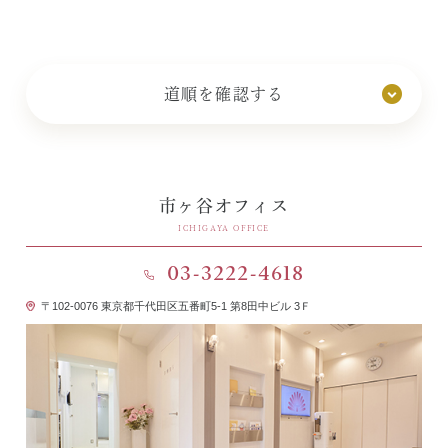
最寄り駅
有楽町線（５または６番出口）
道順を確認する
『麹町駅』より徒歩3分
JR中央線・丸の内線・南北線
『四ツ谷駅』より徒歩４分
市ヶ谷オフィス
JR総武線・都営新宿線・南北線
ICHIGAYA OFFICE
『市ヶ谷駅』より徒歩４分
03-3222-4618
麹町方面より
写真付き地図を見る
〒102-0076 東京都千代田区五番町5-1 第8田中ビル 3Ｆ
有楽町線の麹町駅、５番（または６番）出口から出て市ヶ谷
方面へ（5番出口からは道に出て左、６番出口からは道な
り)。
ガソリンスタンドとドトールの交差点を左折。
交差点から50m程入った、左手の１階。