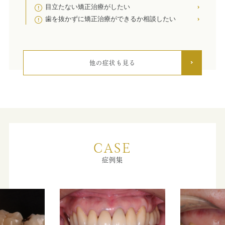
す。
目立たない矯正治療がしたい
歯を抜かずに矯正治療ができるか相談したい
市ヶ谷オフィス：03-3222-4618
臨床研修歯科医師募集サイトについて
他の症状も見る
臨床研修歯科医師の募集については
専用サイト
をご覧く
ださい。
冬季休暇のお知らせ
冬季休診は、2025年12月28日（日）～2026年1月4日
（日）となっておりますのでよろしくお願い致します。
CASE
休診中はご不便をおかけいたしますがご容赦頂きたくお
願い申し上げます。
症例集
また、当院休診の場合には
千代田区休診応急診療所
をご
利用ください
工事における変更について
８月31日（日）は、番町オフィスの工事のため、市ヶ