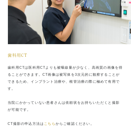
当院では、唾液検査「SillHa」を導入いたしました。
「SillHa」で検査すれば数分で、むし歯や歯周病のなり
歯科用CT
やすさなどを数値化でき、お口の中の状態を可視化でき
ます。 むし歯、歯周病、口臭等、気になる方は、1度唾
歯科用CTは医科用CTよりも被曝線量が少なく、高画質の画像を得
液検査を受けてみたらいかがでしょうか。詳しくは当院
ることができます。CT画像は被写体を3次元的に観察することが
のスタッフまでお問合せください。
できるため、インプラント治療や、根管治療の際に極めて有用で
す。
夏季休診のお知らせ
当院にかかっていない患者さんは依頼状をお持ちいただくと撮影
番町オフィスならびに市ヶ谷オフィスの夏季休診は以下
が可能です。
のようになっております。休診中はご不便をおかけいた
しますがご容赦頂きたくお願い申し上げます。
CT撮影の申込方法は
こちら
からご確認ください。
休診：8月11日（祝）～８月15日（木）