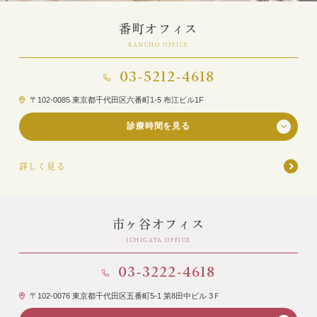
番町オフィス
診療メニュー
当院の治療方針と、運営する各医院のご紹介
BANCHO OFFICE
コンセプト
03-5212-4618
スタッフ紹介
審美治療/ホワイトニング
〒102-0085 東京都千代田区六番町1-5 布江ビル1F
新しい審美歯科
番町オフィス
こんな症状が出たら
診療時間を見る
医院紹介
ホワイトニング
月
火
水
木
金
土
日
祝
症例集
(10:30~)
詳しく見る
アクセス
症例集
9:30-13:00
14:00-17:30
サポート
市ヶ谷オフィス
インプラント/骨増生
17:30-19:30
市ヶ谷オフィス
医院紹介
インプラント/骨増生
ICHIGAYA OFFICE
採用情報
最終受付は終了30分前です。医院研修のため臨時の休診時間・休診日を設け
させていただくことがありますので、ご了承下さい。
03-3222-4618
アクセス
治療の流れ、当院でのポイント
〒102-0076 東京都千代田区五番町5-1 第8田中ビル 3Ｆ
よくある質問