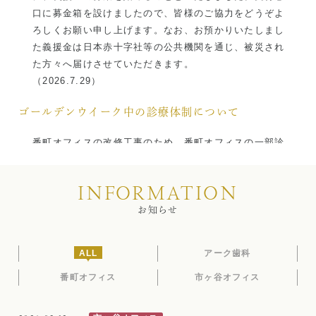
当院の治療のポイント
口に募金箱を設けましたので、皆様のご協力をどうぞよ
ろしくお願い申し上げます。なお、お預かりいたしまし
歯内療法後の補綴治療
た義援金は日本赤十字社等の公共機関を通じ、被災され
た方々へ届けさせていただきます。
症例集
（2026.7.29）
歯周病治療/予防歯科
ゴールデンウイーク中の診療体制について
歯周病治療とは
番町オフィスの改修工事のため、番町オフィスの一部診
療は市ヶ谷オフィスで行います。また、番町オフィスの
ペリオドンタルメディスン
急患も市ヶ谷オフィスでお受けいたします。
INFORMATION
ご不便をお掛けいたしますが、ご理解とご協力のほどよ
再生療法とは
ろしくお願い申し上げます。
お知らせ
◆番町オフィス工事期間
予防歯科とは
2026年4月27日（月）～５月10日（日）
ALL
アーク歯科
◆期間中の市ヶ谷オフィスの診療体制
症例集
4/26（
日
）
休診
番町オフィス
市ヶ谷オフィス
4/27（月）通常診療（9：30-19：30）
訪問診療/その他
4/28（火）通常診療（9：30-19：30）