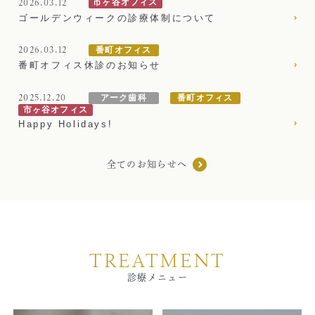
2026.03.12
市ヶ谷オフィス
4/29（
祝
）
休診
ゴールデンウィークの診療体制について
訪問診療とは
4/30（木）通常診療（9：30-19：30）
5/ 1（金）通常診療（9：30-17：30）
2026.03.12
番町オフィス
歯科用CT
5/ 2（土）通常診療（9：30-17：30）
番町オフィス休診のお知らせ
5/ 3（
祝
）
休診
顎関節症とは
5/ 4（
祝
）
休診
2025.12.20
アーク歯科
番町オフィス
市ヶ谷オフィス
5/ 5（
祝
）
休診
特殊義歯とは
Happy Holidays!
5/ 6（
祝
）
休診
5/ 7（木）通常診療（9：30-19：30）
症例集
5/ 8（金）通常診療（9：30-17：30）
全てのお知らせへ
5/ 9（土）通常診療（9：30-17：30）
費用について
5/10（
日
）
臨時診療
（9：30-17：30）
マイクロスコープ歯科治療
臨床研修歯科医師募集サイト更新
歯周外科治療（再生療法）
TREATMENT
アーク歯科クリニック臨床研修歯科医師募集サイトを更
新いたしました。
診療メニュー
かぶせもの、詰め物
2027年度（2027年4月1日‐2028年3月31日）臨床研修
歯科医師募集概要