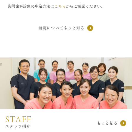
（千代田区九段南1-6-10）
訪問歯科診療の申込方法は
こちら
からご確認ください。
＜内 容＞
「多職種連携からみる歯科的所見と
気づき」
＜講 師＞麹町歯科医師会 会長
当院についてもっと知る
医療法人社団アークブレーンズ 理事
長
西田 香 氏
＜案 内＞詳細は
こちら
NHK「あしたが変わるトリセツショー」
STAFF
もっと見る
スタッフ紹介