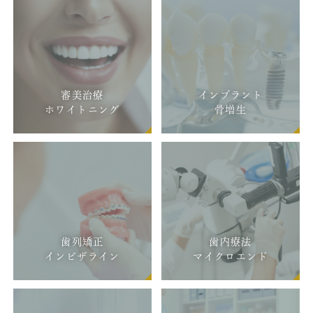
インプラント
募集人員 計4名
応募開始 2026年4月1日（火）
ホワイトニング
推薦締切 2026年6月30日（火）必着
一般締切 2026年8月21日（金）必着
顎関節治療
詳しくは
募集要項
をご覧ください。
審美治療
インプラント
(2026.3.21)
歯科用CT撮影
ホワイトニング
骨増生
休診のお知らせ
歯列矯正
他の医療機関との合同研修会のため下記の日程で休診と
なります。ご迷惑をおかけいたしますがどうぞよろしく
お願いいたします。
◆番町オフィス
3/7（土）
9：30-12：00 通常診療
歯列矯正
歯内療法
インビザライン
マイクロエンド
12：00以降 休診
3/8（日）
10：30-15：00 休診
15：00-17：30 通常診療