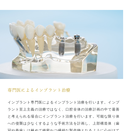
乳歯・永久歯（親しらず含む）のご提供のお願い
当院では、
株式会社U-factor
からの依頼により、自然脱
落や矯正治療等により抜去せざるをえなかった乳歯・永
久歯のご提供のご協力をお願いしております。
株式会社U-factorは、国が定めている「人を対象とする
生命科学・医学系研究に関する倫理指針」に則り、適切
な手順でご提供をお願いしています。
ご提供頂いた歯は、難病（例：筋委縮性側索硬化症
（ALS）、緑内障、ドライアイ、アルツハイマー型認知
症、など）に苦しむ世界中の人々を救う新たな治療薬と
なる研究に使用されます。
専門医によるインプラント治療
ご興味のある方は、当院受付までお問い合わせくださ
い。
インプラント専門医によるインプラント治療を行います。インプ
ラント至上主義の治療ではなく、口腔全体の治療計画の中で最善
AIチャット設置しました
と考えられる場合にインプラント治療を行います。可能な限り体
への侵襲は少なくするような手術方法を計画し、上部構造体（歯
AIチャット機能による相談窓口を設置いたしました。
冠や義歯）は極めて緻密かつ繊細な製作物となるように心がけて