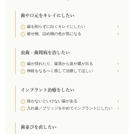
利用ください。
歯や口元をキレイにしたい
診療時間の臨時変更について
歯を削らずに白くキレイにしたい
12/24（水）はクリスマスイブのため、両医院ともに診
被せ物、詰め物の色が気になる
療は、17：30（最終受付17：00）とさせていただきま
す。
Happy Holidays!
虫歯・歯周病を治したい
歯が揺れたり、歯茎から血や膿が出る
神経をなるべく残して治療してほしい
番町オフィスの機材トラブルによる変更のお知ら
せ
インプラント治療をしたい
明日，11/16（日）の番町オフィスの診療は機
材トラブルのため，
市ヶ谷オフィス
で診療を
抜かないといけない歯がある
入れ歯／ブリッジをやめてインプラントにしたい
行わさせていただくことになりました。皆様
には，ご不便とご迷惑をおかけいたします
歯並びを直したい
が，ご容赦いただきたくお願い申し上げま