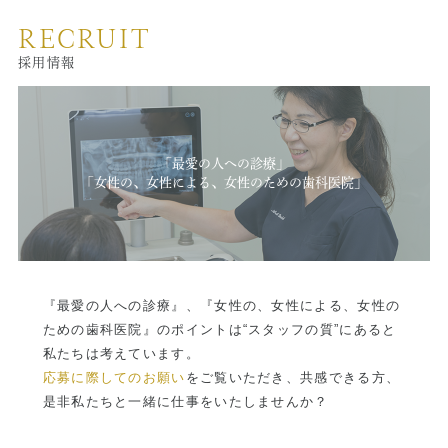
坂）を上がり、２つ目の信号（ガソリンスタンド）を右折。
JR総武線市ヶ谷駅から麹町（日本テレビ）方面へ。みずほ銀
RECRUIT
交差点から50m程入った、左手の１階。千代田区立番町小学
行と文教堂（書店）の間の坂（新坂）を上がって行きます。
校の手前です。
採用情報
左に吉野屋があり、その隣（1階がソフトバンク）のビル３階
です。
地下鉄 市ヶ谷駅より
写真付き地図を見る
「最愛の人への診療」
「女性の、女性による、女性のための歯科医院」
有楽町線・南北線・都営新宿線の市ヶ谷駅（3番出口）から出
て左方向（麹町・日本テレビ）方面へ。みずほ銀行と文教堂
（書店）の間の坂（新坂）を上がって行きます。左に吉野屋
があり、その隣（1階がソフトバンク）のビル３階です。
『最愛の人への診療』、『女性の、女性による、女性の
ための歯科医院』のポイントは“スタッフの質”にあると
私たちは考えています。
応募に際してのお願い
をご覧いただき、共感できる方、
是非私たちと一緒に仕事をいたしませんか？