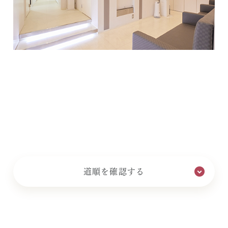
自治労会館の先です。
四ツ谷方面より
写真付き地図を見る
JR・四ツ谷駅中央の改札を出て右（麹町口）へ。階段を上
り、麹町口を出ると、タクシー乗り場があり、その奥に見え
る建物がスクワール麹町（建物上方に表示あり）です。スク
ワール麹町に向かい左隣にある建物（主婦会館プラザF）と雙
葉学園（その左手前の茶色い建物）の間の道（一方通行）
を、左斜め方向へ向かいます。しばらく道なりに進むと左手
に番町小学校があります。番町小学校のある交差点を過ぎて
右手、番町スタジオとニコニコ堂（文具店）の間のビルの1階
最寄り駅
が当院です。
JR総武線・東京メトロ有楽町線 / 南北線・都営新宿線
道順を確認する
『市ヶ谷駅』より徒歩1分
市ヶ谷方面より
写真付き地図を見る
JR総武線・都営新宿線・南北線の市ヶ谷駅から麹町（日本テ
JR 市ヶ谷駅より
レビ）方面へ。みずほ銀行と文教堂（書店）の間の坂（新
写真付き地図を見る