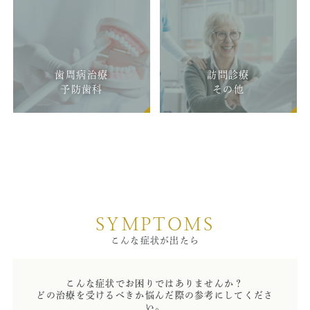
◆市ヶ谷オフィス
3/7（土）
9：30-12：00 通常診療
歯周病治療
訪問診療
12：00以降 休診
予防歯科
その他
3/8（日）
終日 休診
冬季休暇のお知らせ
番町オフィス、市ヶ谷オフィスとも年末年始の診療は以
下のようになっております。
12月27日（土） 9：30～13：00 急患対応のみ
SYMPTOMS
12月27日（土）13：00～ 休診
12月28日（日）～1月4日（日） 休診
こんな症状が出たら
1月5日（月）～ 通常診療
休診中はご不便をお掛けいたしますが、ご容赦いただき
こんな症状でお困りではありませんか？
ますようお願い申し上げます。
どの治療を受けるべきか悩んだ際の参考にしてくださ
なお、当院休診の場合には
千代田区休診応急診療所
をご
い。