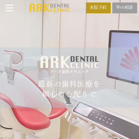
来院予約
Web相談
番町オフィス
メール相談
BANCHO OFFICE
オンライン相談
03-5212-4618
アーク歯科クリニック
市ヶ谷オフィス
ICHIGAYA OFFICE
最新の歯科医療を
03-3222-4618
細心の心配りで
トップ
クリニック紹介