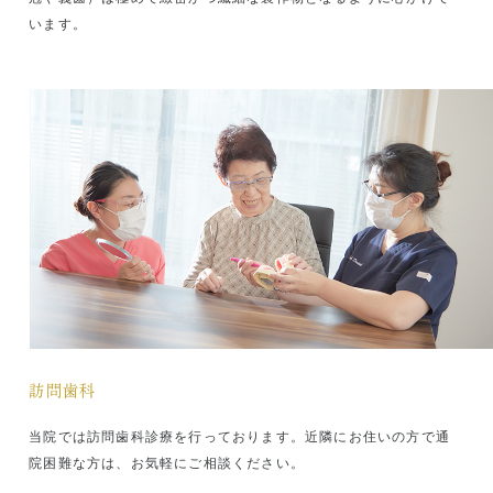
右下の AIに質問 よりご利用いただけます。
います。
ぜひご活用ください。
千代田区 多職種協働研修
在宅の高齢者を職種間連携でどう支えるかを
考える
「歯科」でつながる多職種連携～口は健康
（病気）の入り口～
高齢者が地域で生活を続けるためには、医療
と介護の多職種協働による包括的ケアが不可
欠です。今回は、実際の在宅歯科医療の現場
を通して、多職種連携ができる支援の在り方
を考えます。また昨年度に引き続き、コロナ
禍で機会が減っていた専門職同士が顔を合わ
訪問歯科
せ、情報交換ができる場として開催します。
＜日 時＞ 令和 ５ 年 ９ 月 ２９日 金
当院では訪問歯科診療を行っております。近隣にお住いの方で通
18:30~20:00
院困難な方は、お気軽にご相談ください。
＜会 場＞ かがやきプラザ1 階ひだまりホール