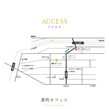
当院が取材を受け番組制作に微力ながら協力を致しまし
た。
皆様、どうぞご覧ください。
「
あしたが変わるトリセツショー
」
ACCESS
オトナ仕様の歯みがき術★歯周病&虫歯シャットアウ
アクセス
ト!
NHK総合1・東京
9月14日（木） 午後7:57 〜 午後8:42（45分）
ホリデーシーズン到来
番町オフィス
BANCHO OFFICE