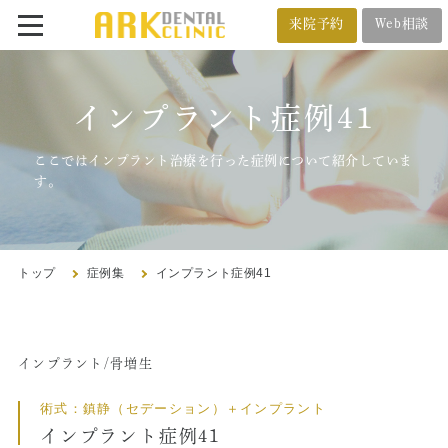
来院予約
Web相談
番町オフィス
メール相談
インプラント症例41
BANCHO OFFICE
オンライン相談
03-5212-4618
ここではインプラント治療を行った症例について紹介していま
す。
市ヶ谷オフィス
ICHIGAYA OFFICE
トップ
症例集
インプラント症例41
03-3222-4618
インプラント/骨増生
トップ
術式：鎮静（セデーション）＋インプラント
クリニック紹介
インプラント症例41