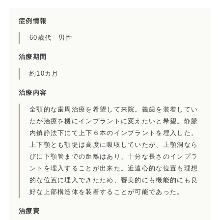
当院の治療のポイント
症例情報
歯内療法後の補綴治療
60歳代 男性
症例集
治療期間
約10カ月
歯周病治療/予防歯科
治療内容
歯周病治療とは
全顎的な歯周治療を希望して来院。義歯を装着してい
ペリオドンタルメディスン
たが治療を機にインプラントに変えたいと希望。静脈
内鎮静法下にて上下６本のインプラントを埋入した。
再生療法とは
上下顎とも顎堤は高度に吸収していたが、上顎洞なら
びに下顎管までの距離はあり、十分な長さのインプラ
予防歯科とは
ントを埋入することが出来た。近遠心的な位置も理想
的な位置に埋入できたため、審美的にも機能的にも良
症例集
好な上部構造体を装着することが可能であった。
治療費
訪問診療/その他