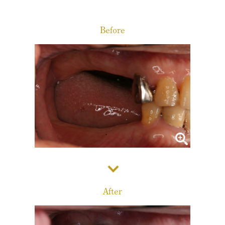
診療メニュー
当院の治療方針と、運営する各医院のご紹介
Before
コンセプト
スタッフ紹介
審美治療/ホワイトニング
新しい審美歯科
番町オフィス
こんな症状が出たら
医院紹介
ホワイトニング
症例集
アクセス
症例集
サポート
市ヶ谷オフィス
インプラント/骨増生
医院紹介
インプラント/骨増生
採用情報
After
アクセス
治療の流れ、当院でのポイント
よくある質問