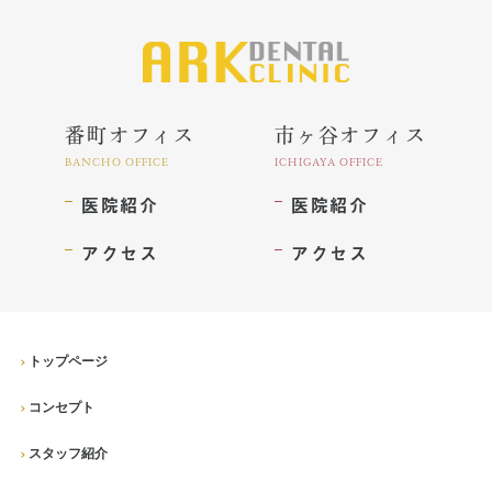
インプラント
ホワイトニング
顎関節治療
番町オフィス
市ヶ谷オフィス
歯科用CT撮影
BANCHO OFFICE
ICHIGAYA OFFICE
医院紹介
医院紹介
歯列矯正
アクセス
アクセス
トップページ
コンセプト
スタッフ紹介