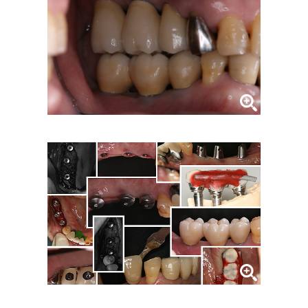
症例集
歯列矯正/インビザライン
矯正治療とは？
治療の手順
インビザライン・システムとは
治療費
症例集
歯内療法/マイクロエンド
歯内療法とは