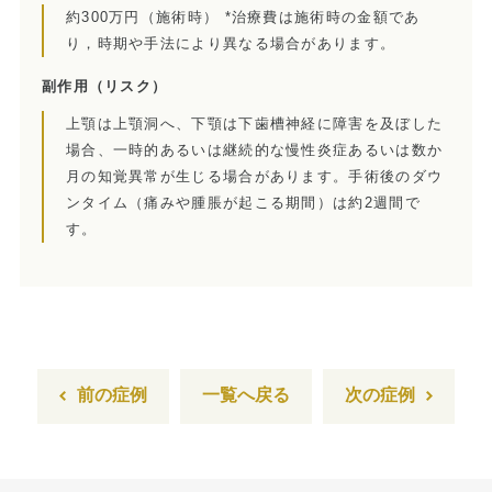
約300万円（施術時） *治療費は施術時の金額であ
訪問診療とは
り，時期や手法により異なる場合があります。
歯科用CT
副作用
（リスク）
上顎は上顎洞へ、下顎は下歯槽神経に障害を及ぼした
顎関節症とは
場合、一時的あるいは継続的な慢性炎症あるいは数か
月の知覚異常が生じる場合があります。手術後のダウ
特殊義歯とは
ンタイム（痛みや腫脹が起こる期間）は約2週間で
す。
症例集
費用について
マイクロスコープ歯科治療
歯周外科治療（再生療法）
前の症例
一覧へ戻る
次の症例
かぶせもの、詰め物