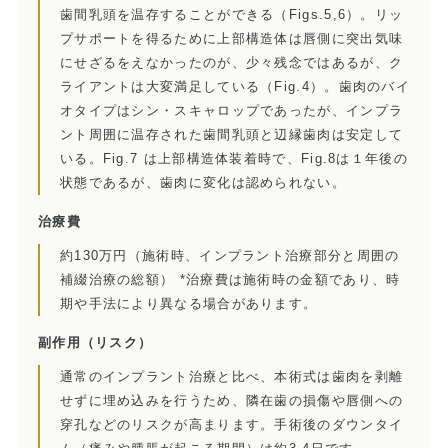
歯間乳頭を温存することができる（Figs.5,6）。リッ
訪問診療とは
プサポートを得るために上部構造体は唇側に突出気味
にせざるをえなかったのが、少々残念ではあるが、ク
歯科用CT
ライアントは大変満足している（Fig.4）。歯肉のバイ
オタイプはシン・スキャロップであったが、インプラ
顎関節症とは
ント周囲に温存された歯間乳頭と辺縁歯肉は安定して
いる。Fig.7 は上部構造体装着時で、Fig.8は１年後の
特殊義歯とは
状態であるが、歯肉に変化は認められない。
症例集
治療費
約130万円（施術時、インプラント治療部分と周囲の
費用について
補綴治療の総額） *治療費は施術時の金額であり、時
期や手法により異なる場合があります。
マイクロスコープ歯科治療
副作用
（リスク）
歯周外科治療（再生療法）
通常のインプラント治療と比べ、本術式は歯肉を剥離
せずに埋め込みを行うため、隣在歯の損傷や唇側への
かぶせもの、詰め物
穿孔などのリスクが高まります。手術後のダウンタイ