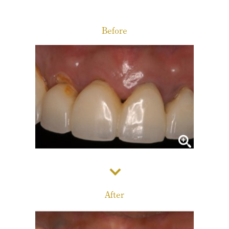
診療メニュー
当院の治療方針と、運営する各医院のご紹介
Before
コンセプト
スタッフ紹介
審美治療/ホワイトニング
新しい審美歯科
番町オフィス
こんな症状が出たら
医院紹介
ホワイトニング
症例集
アクセス
症例集
サポート
市ヶ谷オフィス
インプラント/骨増生
医院紹介
インプラント/骨増生
採用情報
After
アクセス
治療の流れ、当院でのポイント
よくある質問