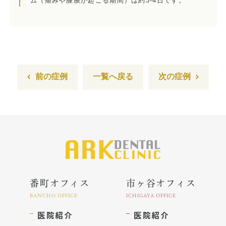
ム（痛みや腫脹が起こる期間）は約3-4日です。
インプラント
ホワイトニング
顎関節治療
歯科用CT撮影
前の症例
一覧へ戻る
次の症例
歯列矯正
番町オフィス
市ヶ谷オフィス
BANCHO OFFICE
ICHIGAYA OFFICE
医院紹介
医院紹介