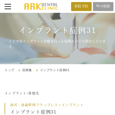
来院予約
Web相談
番町オフィス
メール相談
インプラント症例31
BANCHO OFFICE
オンライン相談
03-5212-4618
ここではインプラント治療を行った症例について紹介していま
す。
市ヶ谷オフィス
ICHIGAYA OFFICE
トップ
症例集
インプラント症例31
03-3222-4618
インプラント/骨増生
トップ
術式：抜歯即時フラップレス＋インプラント
クリニック紹介
インプラント症例31