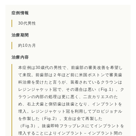
当院の治療のポイント
症例情報
歯内療法後の補綴治療
30代男性
症例集
治療期間
約10カ月
歯周病治療/予防歯科
治療内容
歯周病治療とは
本症例は30歳代の男性で、前歯部の審美改善を希望し
ペリオドンタルメディスン
て来院。前歯部は２年ほど前に米国ボストンで審美歯
科治療を受けたと言うが、装着されているクラウンは
再生療法とは
レジンジャケット冠で、その適合は悪い（Fig.1）。ク
ラウンの内部の処理は更に悪く、二次カリエスのた
予防歯科とは
め、右上犬歯と側切歯は抜歯となり、インプラントを
埋入。レジンジャケット冠を利用してプロビジョナル
症例集
を作製した（Fig.2）。支台は全て再製した
（Fig.3）。抜歯即時フラップレスにてインプラントを
埋入することによりインプラント－インプラント間の
訪問診療/その他