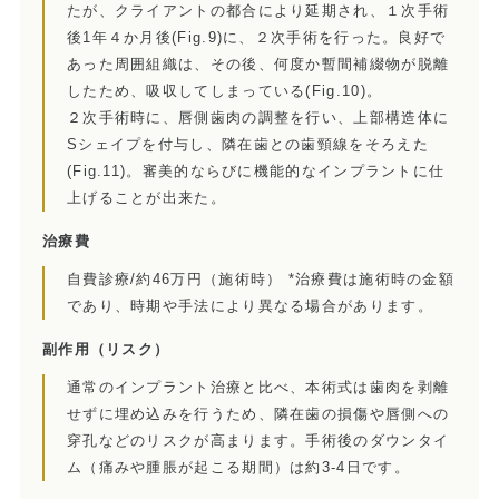
たが、クライアントの都合により延期され、１次手術
訪問診療とは
後1年４か月後(Fig.9)に、２次手術を行った。良好で
あった周囲組織は、その後、何度か暫間補綴物が脱離
歯科用CT
したため、吸収してしまっている(Fig.10)。
２次手術時に、唇側歯肉の調整を行い、上部構造体に
顎関節症とは
Sシェイプを付与し、隣在歯との歯頸線をそろえた
(Fig.11)。審美的ならびに機能的なインプラントに仕
特殊義歯とは
上げることが出来た。
症例集
治療費
自費診療/約46万円（施術時） *治療費は施術時の金額
費用について
であり、時期や手法により異なる場合があります。
マイクロスコープ歯科治療
副作用
（リスク）
歯周外科治療（再生療法）
通常のインプラント治療と比べ、本術式は歯肉を剥離
せずに埋め込みを行うため、隣在歯の損傷や唇側への
かぶせもの、詰め物
穿孔などのリスクが高まります。手術後のダウンタイ
ム（痛みや腫脹が起こる期間）は約3-4日です。
インプラント