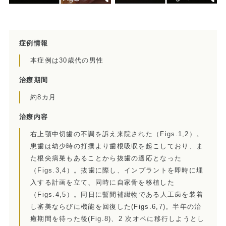
歯内療法後の補綴治療
症例集
症例情報
本症例は30歳代の男性
歯周病治療/予防歯科
治療期間
歯周病治療とは
約8カ月
ペリオドンタルメディスン
治療内容
右上顎中切歯の不調を訴え来院された（Figs.1,2）。
再生療法とは
患歯は幼少時の打撲より歯根吸収を起こしており、ま
た根尖病巣もあることから抜歯の適応となった
予防歯科とは
（Figs.3,4）。抜歯に際し、インプラントを即時に埋
入する計画を立て、同時に自家骨を移植した
症例集
（Figs.4,5）。同日に暫間補綴物である人工歯を装着
し審美ならびに機能を回復した(Figs.6,7)。半年の治
訪問診療/その他
癒期間を待った後(Fig.8)、2 次オペに移行しようとし