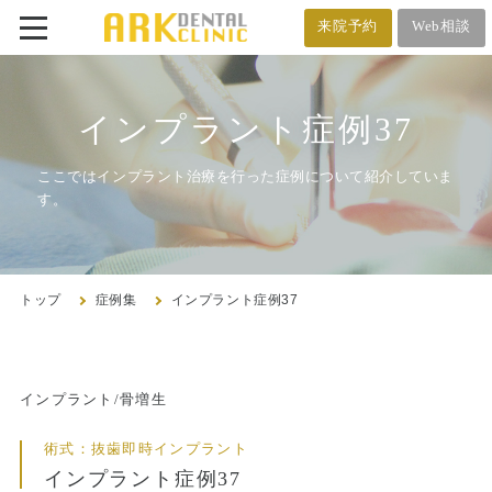
来院予約
Web相談
番町オフィス
メール相談
インプラント症例37
BANCHO OFFICE
オンライン相談
03-5212-4618
ここではインプラント治療を行った症例について紹介していま
す。
市ヶ谷オフィス
ICHIGAYA OFFICE
トップ
症例集
インプラント症例37
03-3222-4618
トップ
インプラント/骨増生
術式：抜歯即時インプラント
クリニック紹介
インプラント症例37