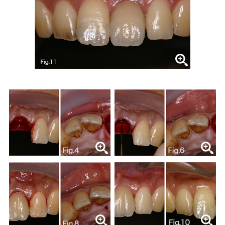
症例集
歯列矯正/インビザライン
矯正治療とは？
治療の手順
インビザライン・システムとは
治療費
症例集
歯内療法/マイクロエンド
歯内療法とは
当院の治療のポイント