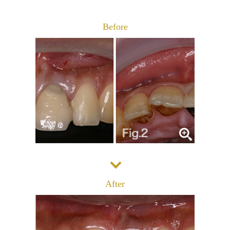
診療メニュー
当院の治療方針と、運営する各医院のご紹介
Before
コンセプト
スタッフ紹介
審美治療/ホワイトニング
新しい審美歯科
番町オフィス
こんな症状が出たら
医院紹介
ホワイトニング
症例集
アクセス
症例集
サポート
市ヶ谷オフィス
インプラント/骨増生
医院紹介
インプラント/骨増生
採用情報
After
アクセス
治療の流れ、当院でのポイント
よくある質問