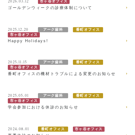
2026.03.12
市ヶ谷オフィス
ゴールデンウィークの診療体制について
診療メニュー
当院の治療方針と、運営する各医院のご紹介
コンセプト
2025.12.20
アーク歯科
番町オフィス
スタッフ紹介
審美治療/ホワイトニング
市ヶ谷オフィス
Happy Holidays!
新しい審美歯科
番町オフィス
こんな症状が出たら
医院紹介
ホワイトニング
2025.11.15
アーク歯科
番町オフィス
市ヶ谷オフィス
症例集
アクセス
症例集
番町オフィスの機材トラブルによる変更のお知らせ
サポート
市ヶ谷オフィス
インプラント/骨増生
2025.05.01
アーク歯科
番町オフィス
市ヶ谷オフィス
医院紹介
インプラント/骨増生
採用情報
学会参加における休診のお知らせ
アクセス
治療の流れ、当院でのポイント
2024.08.01
番町オフィス
市ヶ谷オフィス
よくある質問