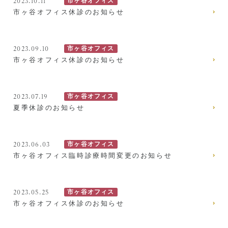
2023.10.11
市ヶ谷オフィス
当院の治療のポイント
市ヶ谷オフィス休診のお知らせ
歯内療法後の補綴治療
2023.09.10
市ヶ谷オフィス
症例集
市ヶ谷オフィス休診のお知らせ
歯周病治療/予防歯科
2023.07.19
市ヶ谷オフィス
歯周病治療とは
夏季休診のお知らせ
ペリオドンタルメディスン
2023.06.03
市ヶ谷オフィス
再生療法とは
市ヶ谷オフィス臨時診療時間変更のお知らせ
予防歯科とは
2023.05.25
市ヶ谷オフィス
症例集
市ヶ谷オフィス休診のお知らせ
訪問診療/その他