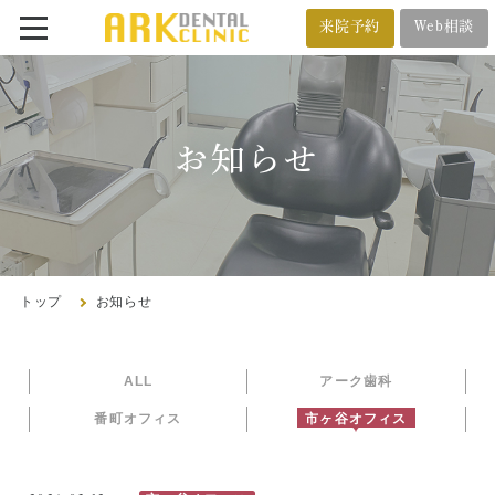
来院予約
Web相談
番町オフィス
メール相談
BANCHO OFFICE
オンライン相談
お知らせ
03-5212-4618
市ヶ谷オフィス
ICHIGAYA OFFICE
トップ
お知らせ
03-3222-4618
ALL
アーク歯科
トップ
番町オフィス
市ヶ谷オフィス
クリニック紹介