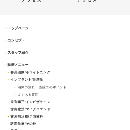
インプラント
ホワイトニング
顎関節治療
トップページ
コンセプト
歯科用CT撮影
スタッフ紹介
歯列矯正
診療メニュー
審美治療/ホワイトニング
インプラント/骨増生
治療の流れ、当院でのポイント
よくある質問
歯列矯正/インビザライン
歯内療法/マイクロエンド
歯周病治療/予防歯科
訪問診療/その他