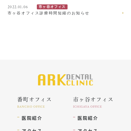
2022.01.06
市ヶ谷オフィス
訪問診療とは
市ヶ谷オフィス診療時間短縮のお知らせ
歯科用CT
顎関節症とは
特殊義歯とは
症例集
費用について
マイクロスコープ歯科治療
番町オフィス
市ヶ谷オフィス
歯周外科治療（再生療法）
BANCHO OFFICE
ICHIGAYA OFFICE
医院紹介
医院紹介
かぶせもの、詰め物
アクセス
アクセス