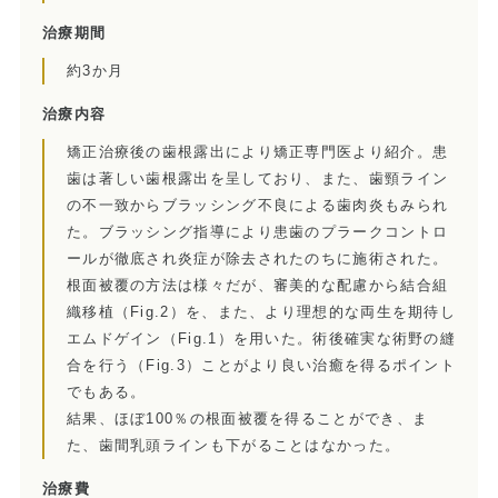
訪問診療とは
治療期間
約3か月
歯科用CT
治療内容
顎関節症とは
矯正治療後の歯根露出により矯正専門医より紹介。患
歯は著しい歯根露出を呈しており、また、歯頸ライン
特殊義歯とは
の不一致からブラッシング不良による歯肉炎もみられ
た。ブラッシング指導により患歯のプラークコントロ
症例集
ールが徹底され炎症が除去されたのちに施術された。
根面被覆の方法は様々だが、審美的な配慮から結合組
費用について
織移植（Fig.2）を、また、より理想的な両生を期待し
エムドゲイン（Fig.1）を用いた。術後確実な術野の縫
マイクロスコープ歯科治療
合を行う（Fig.3）ことがより良い治癒を得るポイント
でもある。
歯周外科治療（再生療法）
結果、ほぼ100％の根面被覆を得ることができ、ま
た、歯間乳頭ラインも下がることはなかった。
かぶせもの、詰め物
治療費