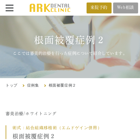
来院予約
Web相談
番町オフィス
メール相談
BANCHO OFFICE
根面被覆症例２
オンライン相談
03-5212-4618
ここでは審美的治療を行った症例について紹介しています。
市ヶ谷オフィス
ICHIGAYA OFFICE
トップ
症例集
根面被覆症例２
03-3222-4618
審美治療/ホワイトニング
トップ
術式：結合組織移植術（エムドゲイン併用）
クリニック紹介
根面被覆症例２