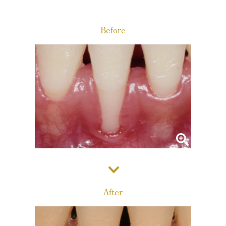
診療メニュー
当院の治療方針と、運営する各医院のご紹介
Before
コンセプト
スタッフ紹介
審美治療/ホワイトニング
新しい審美歯科
番町オフィス
こんな症状が出たら
医院紹介
ホワイトニング
症例集
アクセス
症例集
サポート
市ヶ谷オフィス
インプラント/骨増生
医院紹介
インプラント/骨増生
採用情報
After
アクセス
治療の流れ、当院でのポイント
よくある質問