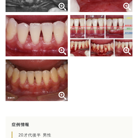
当院の治療のポイント
歯内療法後の補綴治療
症例集
歯周病治療/予防歯科
歯周病治療とは
ペリオドンタルメディスン
再生療法とは
予防歯科とは
症例集
症例情報
20才代後半 男性
訪問診療/その他