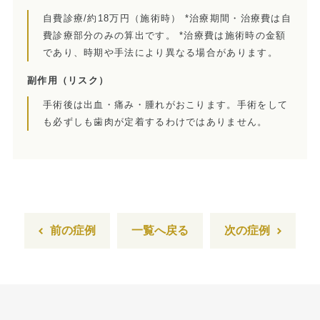
インプラント
自費診療/約18万円（施術時） *治療期間・治療費は自
ホワイトニング
費診療部分のみの算出です。 *治療費は施術時の金額
であり、時期や手法により異なる場合があります。
顎関節治療
副作用
（リスク）
歯科用CT撮影
手術後は出血・痛み・腫れがおこります。手術をして
も必ずしも歯肉が定着するわけではありません。
歯列矯正
前の症例
一覧へ戻る
次の症例