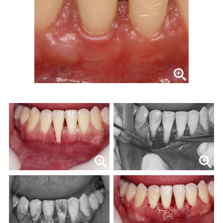
症例集
歯列矯正/インビザライン
矯正治療とは？
治療の手順
インビザライン・システムとは
治療費
症例集
歯内療法/マイクロエンド
歯内療法とは