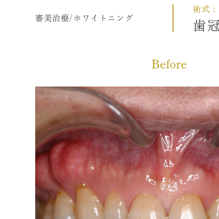
術式：
ペリオドンタルメディスン
歯科用
審美治療/ホワイトニング
歯
再生療法とは
顎関節
予防歯科とは
特殊義
症例集
症例集
Before