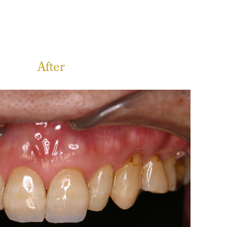
）
After