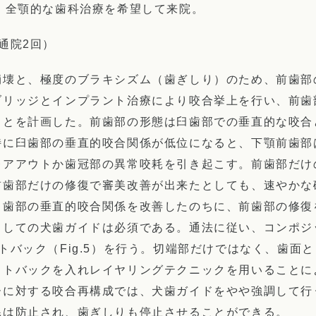
性。全顎的な歯科治療を希望して来院。
通院2回）
崩壊と、極度のブラキシズム（歯ぎしり）のため、前歯部
ブリッジとインプラント治療により咬合挙上を行い、前歯
ことを計画した。前歯部の形態は臼歯部での垂直的な咬合
特に臼歯部の垂直的咬合関係が低位になると、下顎前歯部
レアアウトか歯冠部の異常咬耗を引き起こす。前歯部だけ
前歯部だけの修復で審美改善が出来たとしても、速やかな
臼歯部の垂直的咬合関係を改善したのちに、前歯部の修復
しての犬歯ガイドは必須である。通法に従い、コンポジット
トバック（Fig.5）を行う。切端部だけではなく、歯面
ットバックを入れレイヤリングテクニックを用いることに
ーに対する咬合再構成では、犬歯ガイドをやや強調して行
耗は防止され、歯ぎしりも停止させることができる。