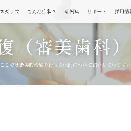
スタッフ
こんな症状？
症例集
サポート
採用情
復（審美歯科）
インプラント/骨増生
歯列矯正/インビザラ
番町オフィス
市ヶ谷オフィス
ラント/骨増生
矯正治療とは？
介
医院紹介
ここでは審美的治療を行った症例について紹介しています
流れ、当院でのポイント
治療の手順
ス
アクセス
る質問
インビザライン・システ
治療費
症例集
訪問診療/その他
費用について
療とは
マイクロスコープ歯科治