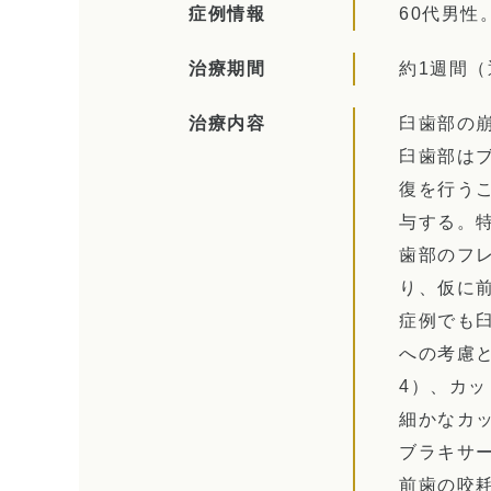
症例情報
60代男
治療期間
約1週間（
治療内容
臼歯部の
臼歯部は
復を行う
与する。
歯部のフ
り、仮に
症例でも
への考慮と
4）、カッ
細かなカ
ブラキサ
前歯の咬