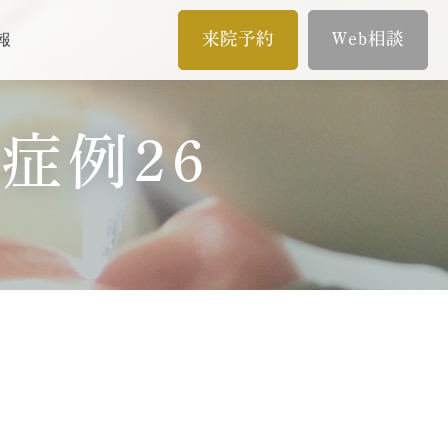
来院予約
Web相談
報
メール相談
症例26
イン
歯内療法/マイクロエンド
オンライン相談
歯内療法とは
。
当院の治療のポイント
ムとは
歯内療法後の補綴治療
症例集
療