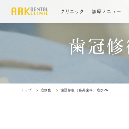
クリニック
診療メニュー
当院の治療方針と、運営する各医院のご紹介
歯冠修
審美治療/ホワイトニング
コンセプト
新しい審美歯科
インプ
医院紹
ホワイトニング
治療の
アクセ
症例集
よくあ
症例集
トップ
症例集
歯冠修復（審美歯科）症例26
歯周病治療/予防歯科
歯周病治療とは
訪問診