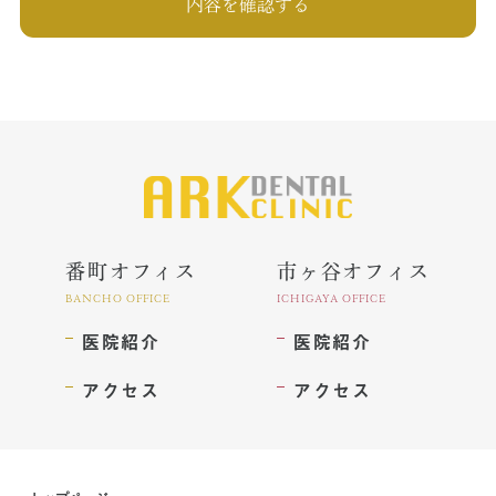
合
●上記目的以外の利用について 上記以外の目的で、ご利用者様の個人
情報を利用する必要が生じた場合には、法令により許される場合を除
き、その利用について、ご利用者様の同意をいただくものとします。
3. 個人情報の第三者提供 当院は、ご利用者様の同意なしに第三者へご
利用者様の個人情報の提供は行いません。ただし個人情報に適用され
る法律その他の規範により、当院が従うべき法令上の義務等の特別な
事情がある場合は、この限りではありません。
4. 個人情報の開示・修正等の手続 ご利用者様からご提供いただいた個
人情報に関して、紹介、訂正、削除を要望される場合は、メールフォ
ームよりご連絡ください。当該ご請求が当院の業務に著しい支障をき
たす場合等を除き、ご利用者様ご本人によるものであることが確認で
きた場合に限り、合理的な期間内に、ご利用者様に個人情報を開示、
番町オフィス
市ヶ谷オフィス
訂正、削除いたします。
BANCHO OFFICE
ICHIGAYA OFFICE
5. 個人情報の保護に関する法令・規範の遵守について 当院は、当院が
医院紹介
医院紹介
保有する個人情報に関して適用される個人情報保護関連法及び規範を
遵守します。また本方針は、日本国の法律、そのほか規範により判断
いたします。本方針は、当院の個人情報の取扱いに関しての基本的な
アクセス
アクセス
方針を定めるものであり、当院は本方針に則って、個人情報保護法等
の法令・規範に基づく個人情報の保護に努めます。
6. 個人情報の安全管理措置について 当院は、個人情報への不正アクセ
ス、個人情報の紛失、破壊、改ざん、漏えい等から保護し、正確性及
び安全性を確保するために管理体制を整備し、適切な安全対策を実施