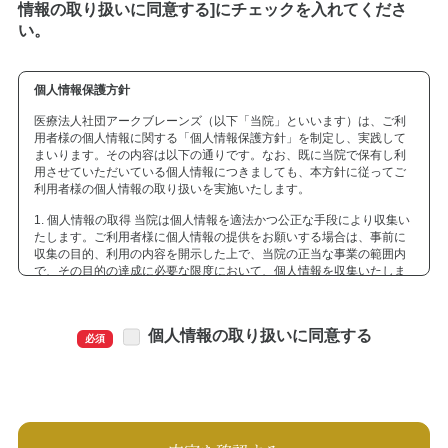
情報の取り扱いに同意する]にチェックを入れてくださ
い。
個人情報保護方針
医療法人社団アークブレーンズ（以下「当院」といいます）は、ご利
用者様の個人情報に関する「個人情報保護方針」を制定し、実践して
まいります。その内容は以下の通りです。なお、既に当院で保有し利
用させていただいている個人情報につきましても、本方針に従ってご
利用者様の個人情報の取り扱いを実施いたします。
1. 個人情報の取得 当院は個人情報を適法かつ公正な手段により収集い
たします。ご利用者様に個人情報の提供をお願いする場合は、事前に
収集の目的、利用の内容を開示した上で、当院の正当な事業の範囲内
で、その目的の達成に必要な限度において、個人情報を収集いたしま
す。
2. 個人情報の利用及び共同利用 当院がお預かりした個人情報は、個人
個人情報の取り扱いに同意する
情報をいただいた方に承諾を得た範囲内で、また収集目的に沿った範
必須
囲内で利用いたします。利用目的については、以下の「利用目的の範
囲」の内、当院の正当な事業の範囲内でその目的の達成に必要な事項
を利用目的といたします。
●利用目的の範囲について ・業務上のご連絡をする場合 ・ご利用者様
からのお問い合わせ又はご依頼等への対応をさせていただく場合 ・そ
の他、ご利用者様に事前にお知らせし、ご同意をいただいた目的の場