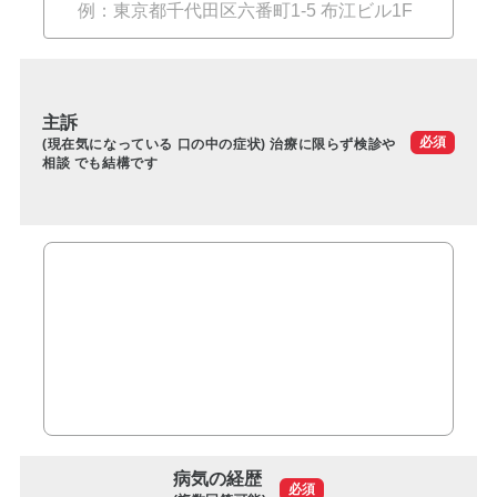
訪問診療とは
歯科用CT
主訴
顎関節症とは
必須
(現在気になっている 口の中の症状) 治療に限らず検診や
相談 でも結構です
特殊義歯とは
症例集
費用について
マイクロスコープ歯科治療
歯周外科治療（再生療法）
かぶせもの、詰め物
病気の経歴
必須