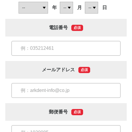
年
月
日
症例集
歯列矯正/インビザライン
電話番号
必須
矯正治療とは？
治療の手順
インビザライン・システムとは
メールアドレス
必須
治療費
症例集
歯内療法/マイクロエンド
郵便番号
必須
歯内療法とは