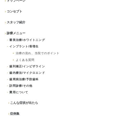
トップページ
いたします。個人情報を取り扱う事務所内への部外者の立ち入りを制
限し、当院の個人情報保護に関わる役員・職員等全員に対し教育啓発
活動を実施するほか、管理責任者を置き個人情報の適切な管理に努め
コンセプト
ます。
スタッフ紹介
7. 継続的な改善について 当院は、個人情報保護への取り組みについ
て、日本国の従うべき法令の変更、取扱い方法、環境の変化に対応す
るため、継続的に見直し改善を実施いたします。
診療メニュー
医療法人社団アークブレーンズ
審美治療/ホワイトニング
理事長 西田 香
インプラント/骨増生
治療の流れ、当院でのポイント
よくある質問
歯列矯正/インビザライン
歯内療法/マイクロエンド
歯周病治療/予防歯科
訪問診療/その他
費用について
こんな症状が出たら
症例集