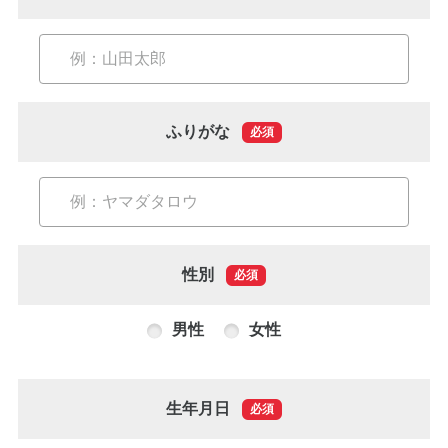
診療メニュー
当院の治療方針と、運営する各医院のご紹介
コンセプト
スタッフ紹介
審美治療/ホワイトニング
ふりがな
必須
新しい審美歯科
番町オフィス
こんな症状が出たら
医院紹介
ホワイトニング
症例集
アクセス
症例集
性別
必須
サポート
市ヶ谷オフィス
インプラント/骨増生
男性
女性
医院紹介
インプラント/骨増生
採用情報
アクセス
治療の流れ、当院でのポイント
生年月日
必須
よくある質問