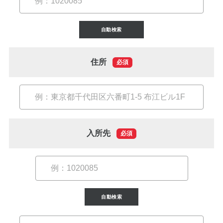
当院の治療のポイント
歯内療法後の補綴治療
自動検索
症例集
住所
必須
歯周病治療/予防歯科
歯周病治療とは
ペリオドンタルメディスン
入所先
必須
再生療法とは
予防歯科とは
症例集
自動検索
訪問診療/その他