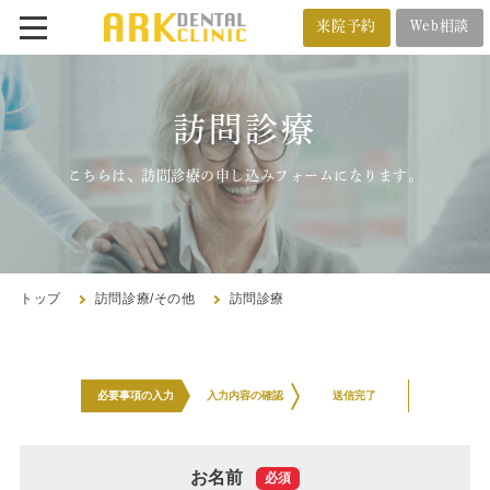
来院予約
Web相談
番町オフィス
メール相談
訪問診療
BANCHO OFFICE
オンライン相談
03-5212-4618
こちらは、訪問診療の申し込みフォームになります。
市ヶ谷オフィス
ICHIGAYA OFFICE
トップ
訪問診療/その他
訪問診療
03-3222-4618
必要事項の入力
入力内容の確認
送信完了
トップ
クリニック紹介
お名前
必須