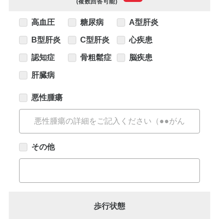
インプラント
(複数回答可能)
高血圧
糖尿病
A型肝炎
ホワイトニング
B型肝炎
C型肝炎
心疾患
顎関節治療
認知症
骨粗鬆症
脳疾患
歯科用CT撮影
肝臓病
歯列矯正
悪性腫瘍
その他
歩行状態