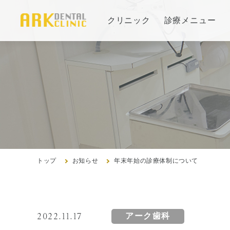
クリニック
診療メニュー
当院の治療方針と、運営する各医院のご紹介
審美治療/ホワイトニング
コンセプト
新しい審美歯科
インプ
医院紹
ホワイトニング
治療の
アクセ
症例集
よくあ
症例集
トップ
お知らせ
年末年始の診療体制について
歯周病治療/予防歯科
2022.11.17
アーク歯科
歯周病治療とは
訪問診