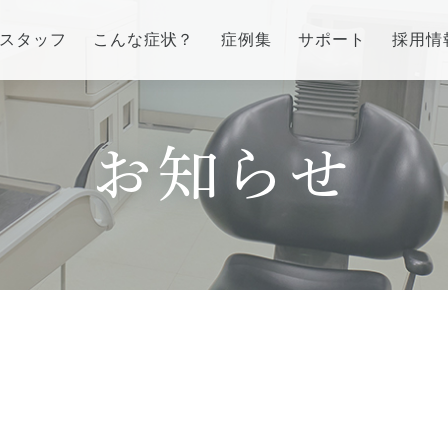
スタッフ
こんな症状？
症例集
サポート
採用情
インプラント/骨増生
歯列矯正/インビザラ
番町オフィス
市ヶ谷オフィス
お知らせ
ラント/骨増生
矯正治療とは？
介
医院紹介
流れ、当院でのポイント
治療の手順
ス
アクセス
る質問
インビザライン・システ
治療費
症例集
訪問診療/その他
費用について
療とは
マイクロスコープ歯科治