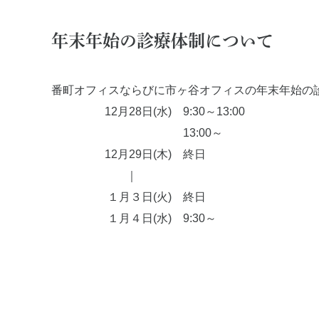
ペリオドンタルメディスン
歯科用
再生療法とは
顎関節
年末年始の診療体制について
予防歯科とは
特殊義
症例集
症例集
番町オフィスならびに市ヶ谷オフィスの年末年始の
12月28日(水)
9:30～13:00
13:00～
12月29日(木)
終日
｜
１月３日(火)
終日
１月４日(水)
9:30～