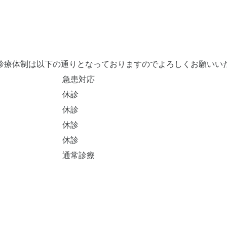
CT
歯周外科治療（再生療法
症とは
かぶせもの、詰め物
歯とは
インプラント
ホワイトニング
診療体制は以下の通りとなっておりますのでよろしくお願いい
顎関節治療
急患対応
歯科用CT撮影
休診
歯列矯正
休診
休診
休診
通常診療