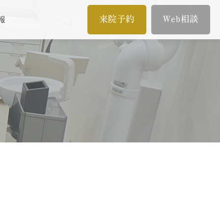
来院予約
Web相談
報
メール相談
イン
歯内療法/マイクロエンド
オンライン相談
歯内療法とは
当院の治療のポイント
ムとは
歯内療法後の補綴治療
症例集
療