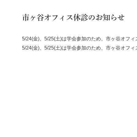
ペリオドンタルメディスン
歯科用
再生療法とは
顎関節
市ヶ谷オフィス休診のお知らせ
予防歯科とは
特殊義
症例集
症例集
5/24(金)、5/25(土)は学会参加のため、市ヶ谷
5/24(金)、5/25(土)は学会参加のため、市ヶ谷