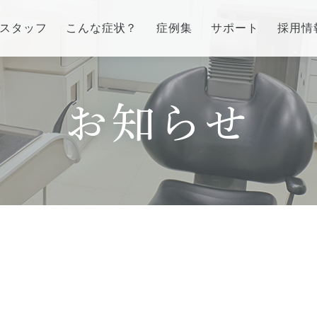
スタッフ
こんな症状？
症例集
サポート
採用情
インプラント/骨増生
歯列矯正/インビザラ
番町オフィス
市ヶ谷オフィス
お知らせ
ラント/骨増生
矯正治療とは？
介
医院紹介
流れ、当院でのポイント
治療の手順
ス
アクセス
る質問
インビザライン・システ
治療費
症例集
訪問診療/その他
費用について
療とは
マイクロスコープ歯科治