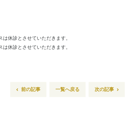
CT
歯周外科治療（再生療法
症とは
かぶせもの、詰め物
歯とは
インプラント
ホワイトニング
オフィスは休診とさせていただきます。
顎関節治療
オフィスは休診とさせていただきます。
歯科用CT撮影
歯列矯正
前の記事
一覧へ戻る
次の記事