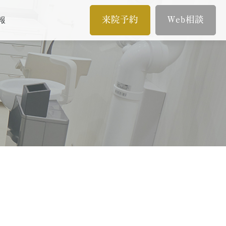
来院予約
Web相談
報
メール相談
イン
歯内療法/マイクロエンド
オンライン相談
歯内療法とは
当院の治療のポイント
ムとは
歯内療法後の補綴治療
症例集
療