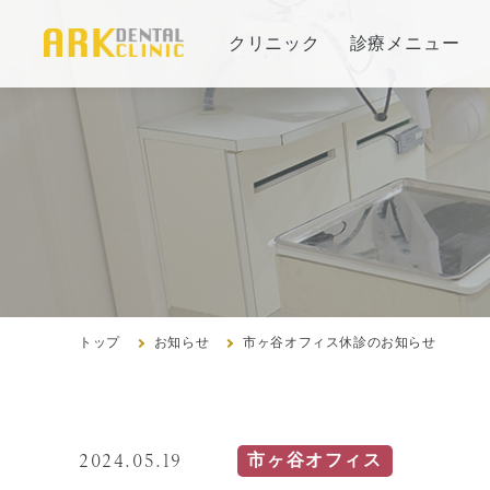
クリニック
診療メニュー
当院の治療方針と、運営する各医院のご紹介
審美治療/ホワイトニング
コンセプト
新しい審美歯科
インプ
医院紹
ホワイトニング
治療の
アクセ
症例集
よくあ
症例集
トップ
お知らせ
市ヶ谷オフィス休診のお知らせ
歯周病治療/予防歯科
2024.05.19
市ヶ谷オフィス
歯周病治療とは
訪問診