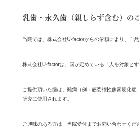
ペリオドンタルメディスン
歯科用
再生療法とは
顎関節
乳歯・永久歯（親しらず含む）の
予防歯科とは
特殊義
症例集
症例集
当院では、
株式会社U-factor
からの依頼により、自然
株式会社U-factorは、国が定めている「人を対
ご提供頂いた歯は、難病（例：筋委縮性側索硬化症
研究に使用されます。
ご興味のある方は、当院受付までお問い合わせくだ