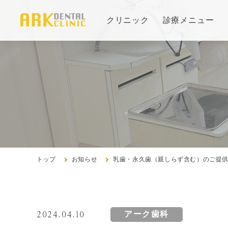
クリニック
診療メニュー
当院の治療方針と、運営する各医院のご紹介
審美治療/ホワイトニング
コンセプト
新しい審美歯科
インプ
医院紹
ホワイトニング
治療の
アクセ
症例集
よくあ
症例集
トップ
お知らせ
乳歯・永久歯（親しらず含む）のご提
歯周病治療/予防歯科
2024.04.10
アーク歯科
歯周病治療とは
訪問診