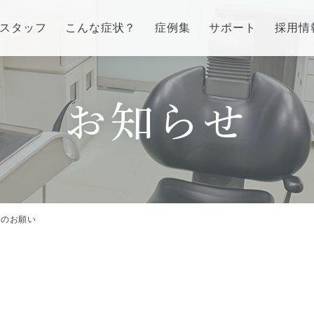
スタッフ
こんな症状？
症例集
サポート
採用情
インプラント/骨増生
歯列矯正/インビザラ
番町オフィス
市ヶ谷オフィス
お知らせ
ラント/骨増生
矯正治療とは？
介
医院紹介
流れ、当院でのポイント
治療の手順
ス
アクセス
る質問
インビザライン・システ
治療費
供のお願い
症例集
訪問診療/その他
費用について
療とは
マイクロスコープ歯科治