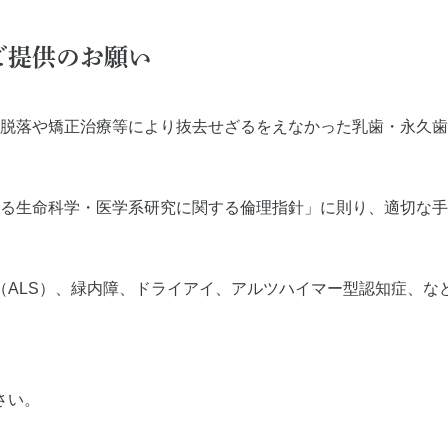
CT
歯周外科治療（再生療法
症とは
かぶせもの、詰め物
ご提供のお願い
歯とは
インプラント
ホワイトニング
脱落や矯正治療等により抜去せざるをえなかった乳歯・永久歯
顎関節治療
歯科用CT撮影
象とする生命科学・医学系研究に関する倫理指針」に則り、適切
歯列矯正
（ALS）、緑内障、ドライアイ、アルツハイマー型認知症、な
さい。