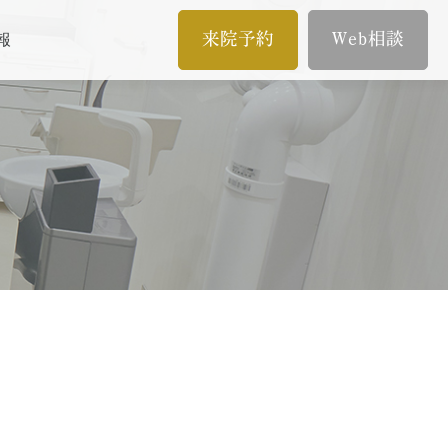
来院予約
Web相談
報
メール相談
イン
歯内療法/マイクロエンド
オンライン相談
歯内療法とは
当院の治療のポイント
ムとは
歯内療法後の補綴治療
症例集
療