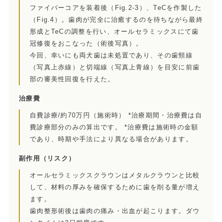
ファイバーコアを装着後（Fig.2-3）、TeCを作製した
訪問診療とは
（Fig.4）。歯肉が完全に治癒するのを待ちながら最終
形成とTeCの調整を行い、オールセラミックスにて歯
歯科用CT
冠修復をおこなった（術後写真）。
今回、幸いにも両犬歯は未処置であり、その歯頸線
顎関節症とは
（写真上赤線）と切端線（写真上青線）を目安に前歯
部の審美性回復を行えた。
特殊義歯とは
治療費
症例集
自費診療/約70万円（施術時） *治療期間・治療費は自
費診療部分のみの算出です。 *治療費は施術時の金額
費用について
であり、時期や手法により異なる場合があります。
マイクロスコープ歯科治療
副作用
（リスク）
オールセラミックスクラウンはメタルクラウンと比較
歯周外科治療（再生療法）
して、材料の厚みを確保するために歯を削る量が増え
ます。
かぶせもの、詰め物
歯肉整形術後は歯肉の痛み・出血が起こります。ダウ