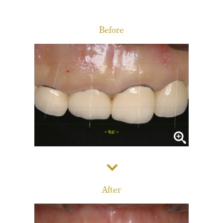
診療メニュー
当院の治療方針と、運営する各医院のご紹介
Before
コンセプト
スタッフ紹介
審美治療/ホワイトニング
新しい審美歯科
番町オフィス
こんな症状が出たら
医院紹介
ホワイトニング
症例集
アクセス
症例集
サポート
市ヶ谷オフィス
インプラント/骨増生
医院紹介
インプラント/骨増生
採用情報
After
アクセス
治療の流れ、当院でのポイント
よくある質問