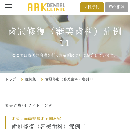
来院予約
Web相談
番町オフィス
メール相談
歯冠修復（審美歯科）症例
BANCHO OFFICE
オンライン相談
11
03-5212-4618
ここでは審美的治療を行った症例について紹介しています。
市ヶ谷オフィス
ICHIGAYA OFFICE
トップ
症例集
歯冠修復（審美歯科）症例11
03-3222-4618
審美治療/ホワイトニング
トップ
術式：歯肉整形術＋陶材冠
クリニック紹介
歯冠修復（審美歯科）症例11