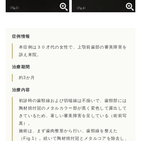
当院の治療のポイント
歯内療法後の補綴治療
症例集
症例情報
本症例は３０才代の女性で、上顎前歯部の審美障害を
歯周病治療/予防歯科
訴え来院。
歯周病治療とは
治療期間
ペリオドンタルメディスン
約3か月
治療内容
再生療法とは
初診時の歯頸線および切端線は不揃いで、歯頸部には
予防歯科とは
陶材焼付冠のメタルカラー部が黒く変色して露出して
きているため、著しい審美障害を呈している（術前写
症例集
真）。
施術は、まず歯肉整形から行い、歯頸線を整えた
（Fig.1）。続いて陶材焼付冠とメタルコアを除去し、
訪問診療/その他