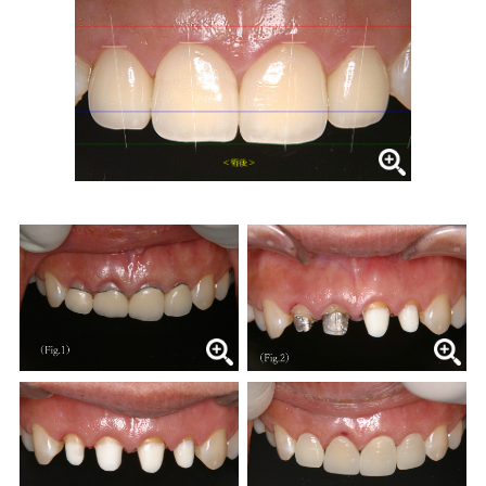
症例集
歯列矯正/インビザライン
矯正治療とは？
治療の手順
インビザライン・システムとは
治療費
症例集
歯内療法/マイクロエンド
歯内療法とは