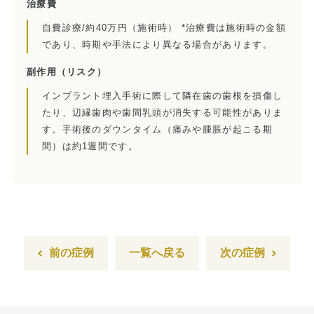
治療費
訪問診療とは
自費診療/約40万円（施術時） *治療費は施術時の金額
であり、時期や手法により異なる場合があります。
歯科用CT
副作用
（リスク）
顎関節症とは
インプラント埋入手術に際して隣在歯の歯根を損傷し
たり、辺縁歯肉や歯間乳頭が消失する可能性がありま
特殊義歯とは
す。手術後のダウンタイム（痛みや腫脹が起こる期
間）は約1週間です。
症例集
費用について
マイクロスコープ歯科治療
歯周外科治療（再生療法）
前の症例
一覧へ戻る
次の症例
かぶせもの、詰め物