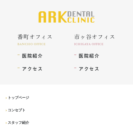
インプラント
ホワイトニング
顎関節治療
番町オフィス
市ヶ谷オフィス
歯科用CT撮影
BANCHO OFFICE
ICHIGAYA OFFICE
医院紹介
医院紹介
歯列矯正
アクセス
アクセス
トップページ
コンセプト
スタッフ紹介