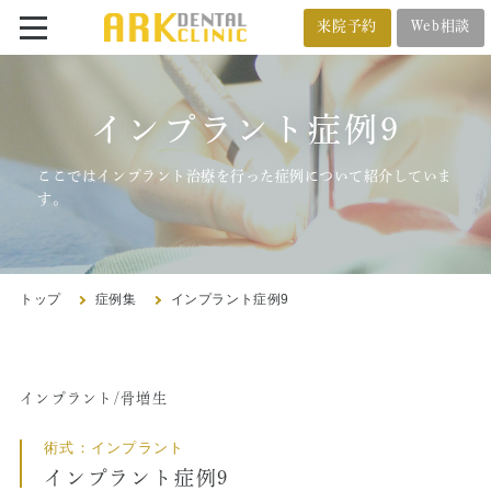
来院予約
Web相談
番町オフィス
メール相談
インプラント症例9
BANCHO OFFICE
オンライン相談
03-5212-4618
ここではインプラント治療を行った症例について紹介していま
す。
市ヶ谷オフィス
ICHIGAYA OFFICE
トップ
症例集
インプラント症例9
03-3222-4618
インプラント/骨増生
トップ
術式：インプラント
クリニック紹介
インプラント症例9