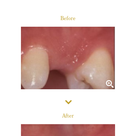
診療メニュー
当院の治療方針と、運営する各医院のご紹介
Before
コンセプト
スタッフ紹介
審美治療/ホワイトニング
新しい審美歯科
番町オフィス
こんな症状が出たら
医院紹介
ホワイトニング
症例集
アクセス
症例集
サポート
市ヶ谷オフィス
インプラント/骨増生
医院紹介
インプラント/骨増生
採用情報
After
アクセス
治療の流れ、当院でのポイント
よくある質問