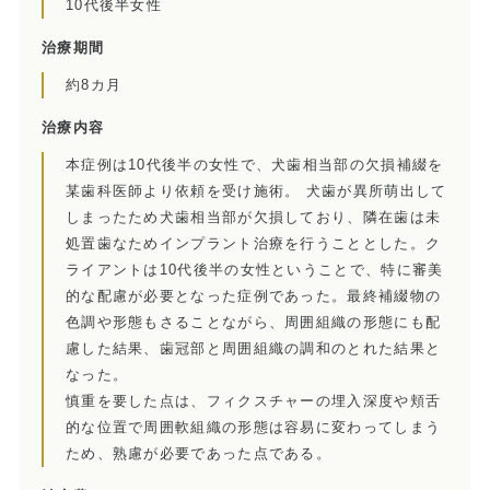
10代後半女性
当院の治療のポイント
治療期間
歯内療法後の補綴治療
約8カ月
症例集
治療内容
本症例は10代後半の女性で、犬歯相当部の欠損補綴を
歯周病治療/予防歯科
某歯科医師より依頼を受け施術。 犬歯が異所萌出して
歯周病治療とは
しまったため犬歯相当部が欠損しており、隣在歯は未
処置歯なためインプラント治療を行うこととした。ク
ペリオドンタルメディスン
ライアントは10代後半の女性ということで、特に審美
的な配慮が必要となった症例であった。最終補綴物の
再生療法とは
色調や形態もさることながら、周囲組織の形態にも配
慮した結果、歯冠部と周囲組織の調和のとれた結果と
予防歯科とは
なった。
慎重を要した点は、フィクスチャーの埋入深度や頬舌
症例集
的な位置で周囲軟組織の形態は容易に変わってしまう
ため、熟慮が必要であった点である。
訪問診療/その他