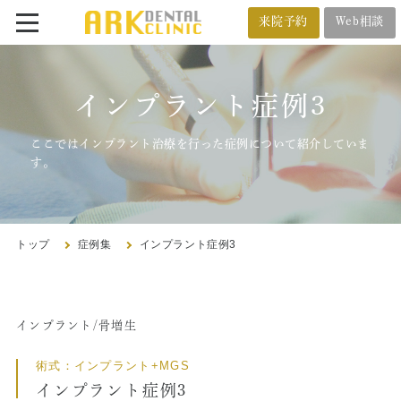
来院予約
Web相談
番町オフィス
メール相談
インプラント症例3
BANCHO OFFICE
オンライン相談
03-5212-4618
ここではインプラント治療を行った症例について紹介していま
す。
市ヶ谷オフィス
ICHIGAYA OFFICE
トップ
症例集
インプラント症例3
03-3222-4618
インプラント/骨増生
トップ
術式：インプラント+MGS
クリニック紹介
インプラント症例3