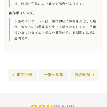
り、時期や手法により異なる場合があります。
訪問診療とは
副作用
（リスク）
歯科用CT
下顎のインプラントは下歯槽神経に障害を及ぼした場
合、数か月の知覚異常が生じる場合があります。手術
顎関節症とは
後のダウンタイム（痛みや腫脹が起こる期間）は約1
週間です。
特殊義歯とは
症例集
費用について
マイクロスコープ歯科治療
前の症例
一覧へ戻る
次の症例
歯周外科治療（再生療法）
かぶせもの、詰め物