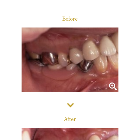
診療メニュー
当院の治療方針と、運営する各医院のご紹介
Before
コンセプト
スタッフ紹介
審美治療/ホワイトニング
新しい審美歯科
番町オフィス
こんな症状が出たら
医院紹介
ホワイトニング
症例集
アクセス
症例集
サポート
市ヶ谷オフィス
インプラント/骨増生
医院紹介
インプラント/骨増生
採用情報
After
アクセス
治療の流れ、当院でのポイント
よくある質問