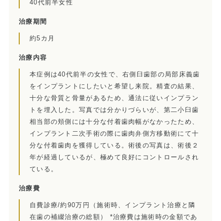
40代前半女性
当院の治療のポイント
治療期間
歯内療法後の補綴治療
約5カ月
症例集
治療内容
本症例は40代前半の女性で、右側臼歯部の局部床義歯
歯周病治療/予防歯科
をインプラントにしたいと希望し来院。精査の結果、
歯周病治療とは
十分な骨質と骨量があるため、通法に従いインプラン
トを埋入した。写真では分かりづらいが、第二小臼歯
ペリオドンタルメディスン
相当部の頬側には十分な付着歯肉幅がなかったため、
インプラント二次手術の際に歯肉弁側方移動術にて十
再生療法とは
分な付着歯肉を獲得している。術後の写真は、術後２
年が経過しているが、極めて良好にコントロールされ
予防歯科とは
ている。
症例集
治療費
自費診療/約90万円（施術時、インプラント治療と隣
訪問診療/その他
在歯の補綴治療の総額） *治療費は施術時の金額であ