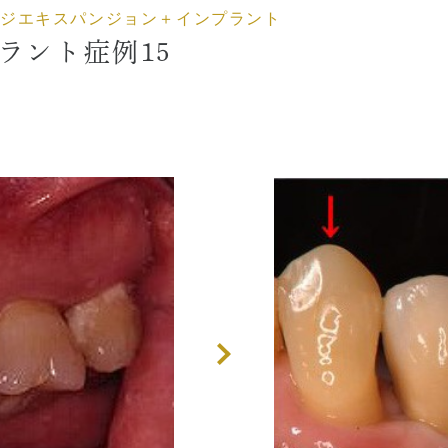
ジエキスパンジョン＋インプラント
CT
歯周外科治療（再生療法
ラント症例15
症とは
かぶせもの、詰め物
歯とは
インプラント
ホワイトニング
顎関節治療
歯科用CT撮影
歯列矯正