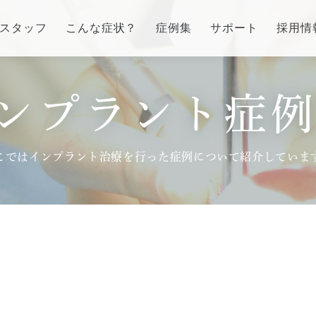
スタッフ
こんな症状？
症例集
サポート
採用情
ンプラント症例
インプラント/骨増生
歯列矯正/インビザラ
番町オフィス
市ヶ谷オフィス
ラント/骨増生
矯正治療とは？
介
医院紹介
こではインプラント治療を行った症例について紹介していま
流れ、当院でのポイント
治療の手順
ス
アクセス
る質問
インビザライン・システ
治療費
症例集
訪問診療/その他
費用について
療とは
マイクロスコープ歯科治