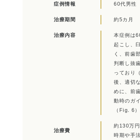
症例情報
60代男性
治療期間
約5カ月
治療内容
本症例は
起こし、臼
く、前歯
判断し抜歯
っており（
後、適切な
めに、前
動時のガイ
（Fig. 6
約130万
治療費
時期や手