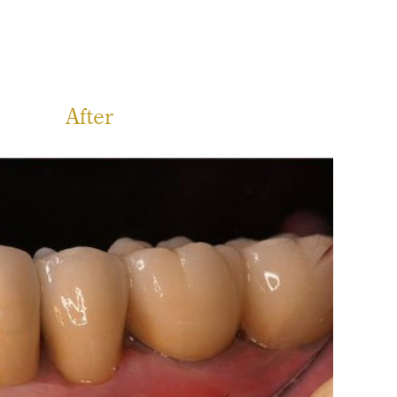
）
After