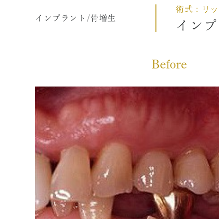
術式：リッ
ペリオドンタルメディスン
歯科用
インプラント/骨増生
インプ
再生療法とは
顎関節
予防歯科とは
特殊義
症例集
症例集
Before