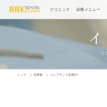
クリニック
診療メニュー
当院の治療方針と、運営する各医院のご紹介
イ
審美治療/ホワイトニング
コンセプト
新しい審美歯科
インプ
医院紹
こ
ホワイトニング
治療の
アクセ
症例集
よくあ
症例集
トップ
症例集
インプラント症例15
歯周病治療/予防歯科
歯周病治療とは
訪問診