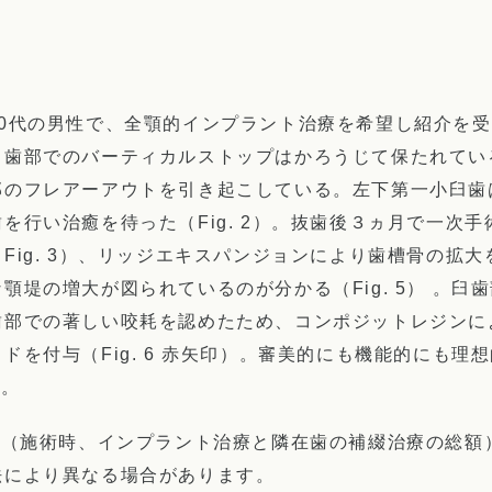
60代の男性で、全顎的インプラント治療を希望し紹介を
歯部でのバーティカルストップはかろうじて保たれている（
部のフレアーアウトを引き起こしている。左下第一小臼歯
を行い治癒を待った（Fig. 2）。抜歯後３ヵ月で一次
Fig. 3）、リッジエキスパンジョンにより歯槽骨の拡大を
顎堤の増大が図られているのが分かる（Fig. 5） 。
歯部での著しい咬耗を認めたため、コンポジットレジンに
ドを付与（Fig. 6 赤矢印）。審美的にも機能的にも
）。
円（施術時、インプラント治療と隣在歯の補綴治療の総額
法により異なる場合があります。