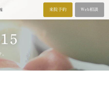
来院予約
Web相談
報
メール相談
15
イン
歯内療法/マイクロエンド
オンライン相談
歯内療法とは
す。
当院の治療のポイント
ムとは
歯内療法後の補綴治療
症例集
療