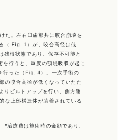
受けた。左右臼歯部共に咬合崩壊を
 Fig. 1）が、咬合高径は低
は残根状態であり、保存不可能と
手術を行うと、重度の顎堤吸収が起こ
行った（Fig. 4）。一次手術の
臼歯部の咬合高径が低くなっていたた
よりビルトアップを行い、側方運
理想的な上部構造体が装着されている
） *治療費は施術時の金額であり、