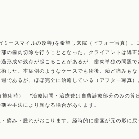
(ガミースマイルの改善)を希望し来院（ビフォー写真）。
歯部の歯肉切除を行うこととなった。クライアントは矯正
の過形成や残存が起こることがあるが、歯肉単独の問題で
施術した。本症例のようなケースでも術後、殆ど痛みもな
２週であるが、ほぼ完全に治癒している（アフター写真）
円（施術時） *治療期間・治療費は自費診療部分のみの算
時期や手法により異なる場合があります。
血・痛み・腫れがおこります。経時的に歯茎が元の形に戻