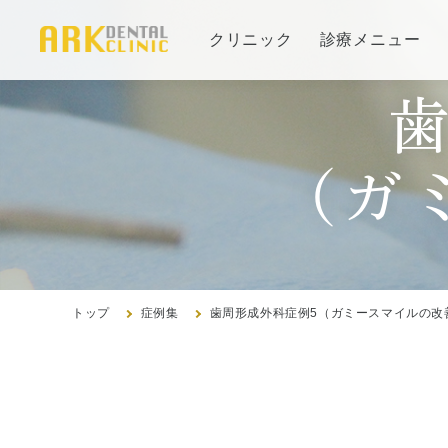
クリニック
診療メニュー
当院の治療方針と、運営する各医院のご紹介
審美治療/ホワイトニング
コンセプト
（ガ
新しい審美歯科
インプ
医院紹
ホワイトニング
治療の
アクセ
症例集
よくあ
症例集
トップ
症例集
歯周形成外科症例5（ガミースマイルの改
歯周病治療/予防歯科
歯周病治療とは
訪問診