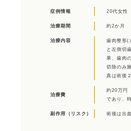
症例情報
20代女性
治療期間
約2か月
治療内容
歯肉整形
と左側切
果、歯肉
切除のみ
真は術後
約20万
治療費
であり、
副作用
（リスク）
術後は出