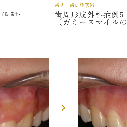
術式：歯肉整形術
CT
歯周外科治療（再生療法
歯周形成外科症例5
/予防歯科
症とは
かぶせもの、詰め物
（ガミースマイル
歯とは
インプラント
ホワイトニング
顎関節治療
歯科用CT撮影
歯列矯正