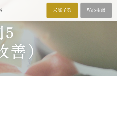
来院予約
Web相談
報
5
メール相談
イン
歯内療法/マイクロエンド
改善）
オンライン相談
歯内療法とは
当院の治療のポイント
。
ムとは
歯内療法後の補綴治療
症例集
療