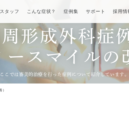
スタッフ
こんな症状？
症例集
サポート
採用情
歯周形成外科症例
インプラント/骨増生
歯列矯正/インビザラ
番町オフィス
市ヶ谷オフィス
ミースマイルの
ラント/骨増生
矯正治療とは？
介
医院紹介
流れ、当院でのポイント
治療の手順
ス
アクセス
ここでは審美的治療を行った症例について紹介しています
る質問
インビザライン・システ
治療費
善）
症例集
訪問診療/その他
費用について
療とは
マイクロスコープ歯科治