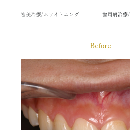
ペリオドンタルメディスン
歯科用
審美治療/ホワイトニング
歯周病治療
再生療法とは
顎関節
予防歯科とは
特殊義
症例集
症例集
Before