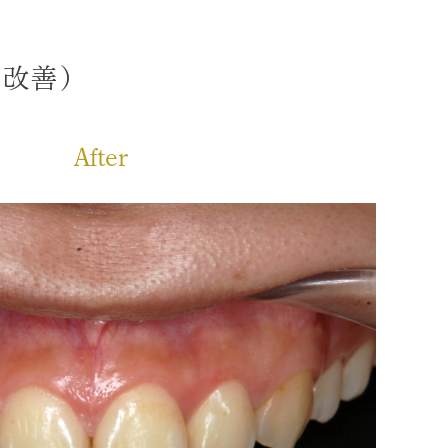
）
の改善）
After