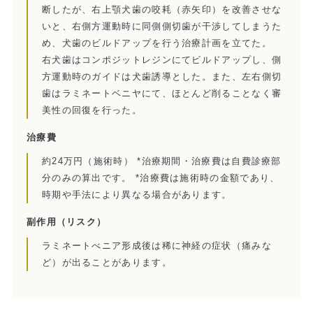
当院の治療のポイント
断したが、右上顎犬歯の咬耗（赤矢印）を改善させな
いと、右側方運動時に同側側切歯が干渉してしまうた
歯内療法後の補綴治療
め、犬歯のビルドアップを行う治療計画を立てた。
右犬歯はコンポジットレジンにてビルドアップし、側
症例集
方運動時のガイドは犬歯誘導とした。また、左右側切
歯はラミネートベニヤにて、ほとんど削ることなく審
歯周病治療/予防歯科
美性の回復を行った。
歯周病治療とは
治療費
約24万円（施術時） *治療期間・治療費は自費診療部
ペリオドンタルメディスン
分のみの算出です。 *治療費は施術時の金額であり、
時期や手法により異なる場合があります。
再生療法とは
副作用
（リスク）
予防歯科とは
ラミネートべニア形成後は稀に神経の症状（痛みな
ど）が出ることがあります。
症例集
訪問診療/その他