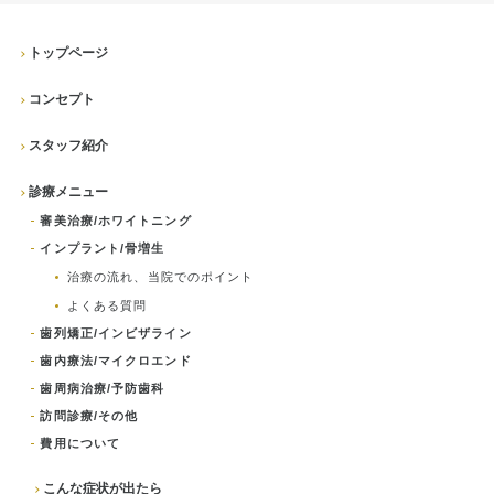
インプラント
ホワイトニング
トップページ
コンセプト
顎関節治療
スタッフ紹介
歯科用CT撮影
診療メニュー
歯列矯正
審美治療/ホワイトニング
インプラント/骨増生
治療の流れ、当院でのポイント
よくある質問
歯列矯正/インビザライン
歯内療法/マイクロエンド
歯周病治療/予防歯科
訪問診療/その他
費用について
こんな症状が出たら