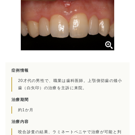
症例集
歯列矯正/インビザライン
矯正治療とは？
治療の手順
インビザライン・システムとは
症例情報
治療費
20才代の男性で、職業は歯科医師。上顎側切歯の矮小
歯（白矢印）の治療を主訴に来院。
症例集
治療期間
約1か月
歯内療法/マイクロエンド
治療内容
歯内療法とは
咬合診査の結果、ラミネートベニヤで治療が可能と判