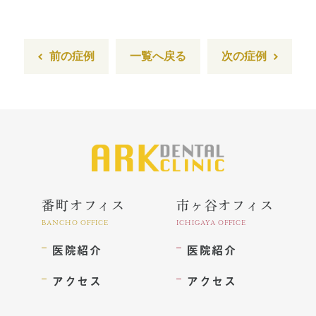
訪問診療とは
歯科用CT
前の症例
一覧へ戻る
次の症例
顎関節症とは
特殊義歯とは
症例集
費用について
番町オフィス
市ヶ谷オフィス
マイクロスコープ歯科治療
BANCHO OFFICE
ICHIGAYA OFFICE
医院紹介
医院紹介
歯周外科治療（再生療法）
アクセス
アクセス
かぶせもの、詰め物