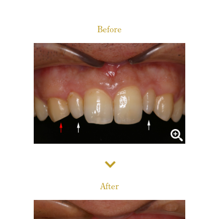
診療メニュー
当院の治療方針と、運営する各医院のご紹介
Before
コンセプト
スタッフ紹介
審美治療/ホワイトニング
新しい審美歯科
番町オフィス
こんな症状が出たら
医院紹介
ホワイトニング
症例集
アクセス
症例集
サポート
市ヶ谷オフィス
インプラント/骨増生
医院紹介
インプラント/骨増生
採用情報
After
アクセス
治療の流れ、当院でのポイント
よくある質問