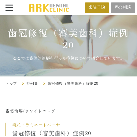
来院予約
Web相談
番町オフィス
メール相談
歯冠修復（審美歯科）症例
BANCHO OFFICE
オンライン相談
20
03-5212-4618
ここでは審美的治療を行った症例について紹介しています。
市ヶ谷オフィス
ICHIGAYA OFFICE
トップ
症例集
歯冠修復（審美歯科）症例20
03-3222-4618
審美治療/ホワイトニング
トップ
術式：ラミネートベニヤ
クリニック紹介
歯冠修復（審美歯科）症例20